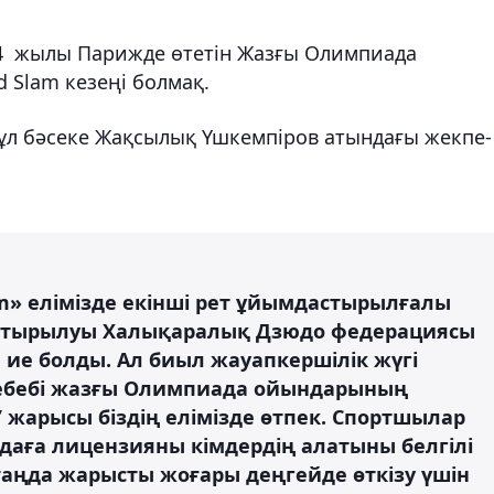
4 жылы Парижде өтетін Жазғы Олимпиада
d Slam кезеңі болмақ.
ұл бәсеке Жақсылық Үшкемпіров атындағы жекпе-
am» елімізде екінші рет ұйымдастырылғалы
стырылуы Халықаралық Дзюдо федерациясы
а ие болды. Ал биыл жауапкершілік жүгі
 Себебі жазғы Олимпиада ойындарының
 жарысы біздің елімізде өтпек. Спортшылар
даға лицензияны кімдердің алатыны белгілі
 таңда жарысты жоғары деңгейде өткізу үшін