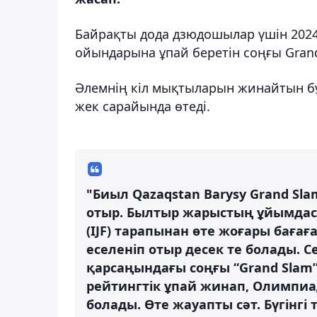
Байрақты дода дзюдошылар үшін 202
ойындарына ұпай беретін соңғы Gran
Әлемнің кіл мықтыларын жинайтын б
жек сарайында өтеді.
"Биыл Qazaqstan Barysy Grand Sl
отыр. Былтыр жарыстың ұйымда
(IJF) тарапынан өте жоғары бағағ
еселеніп отыр десек те болады.
қарсаңындағы соңғы “Grand Slam”
рейтингтік ұпай жинап, Олимпиа
болады. Өте жауапты сәт. Бүгінгі