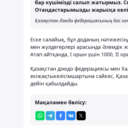
бар күшімізді салып жатырмыз. С
Отандастарымызды жарысқа келі
Қазақстан дзюдо федерациясының бас х
Еске салайық, бұл доданың нәтижесін
мен жүлдегерлері арасында Әлемдік ж
Атап айтқанда, І орын үшін 1000, ІІ ор
Қазақстан дзюдо федерациясы мен Ха
екіжақтыкелісімшартына сәйкес, Қаза
дейін қабылдайды.
Мақаламен бөлісу: