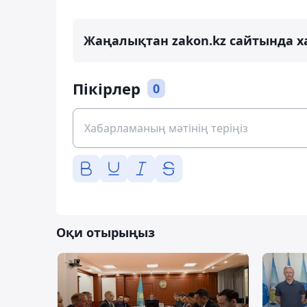
Жаңалықтан zakon.kz сайтында х
Пікірлер
0
Оқи отырыңыз