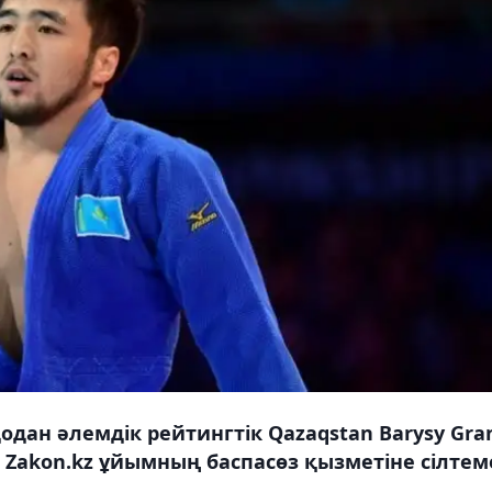
одан әлемдік рейтингтік Qazaqstan Barysy Gra
ы Zakon.kz ұйымның баспасөз қызметіне сілтем