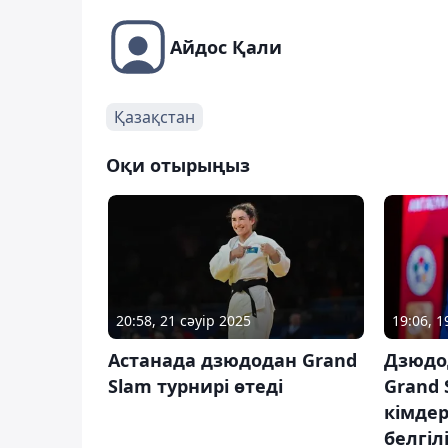
Айдос Қали
Қазақстан
Оқи отырыңыз
20:58, 21 сәуір 2025
19:06, 
Астанада дзюдодан Grand
Дзюдо
Slam турнирі өтеді
Grand 
кімде
белгіл