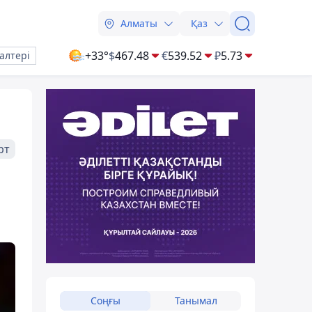
Алматы
Қаз
+33°
$
467.48
€
539.52
₽
5.73
алтері
рт
Соңғы
Танымал