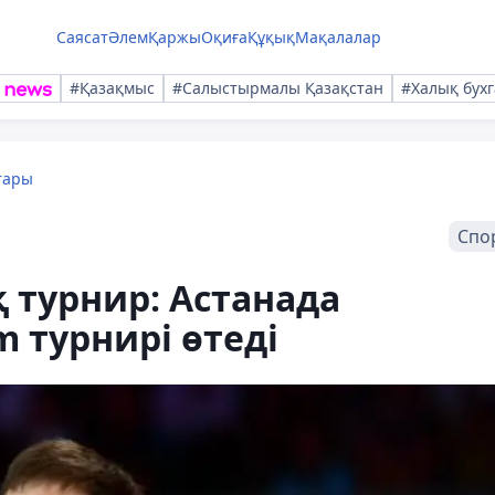
Саясат
Әлем
Қаржы
Оқиға
Құқық
Мақалалар
#Қазақмыс
#Салыстырмалы Қазақстан
#Халық бухг
тары
Спо
 турнир: Астанада
 турнирі өтеді