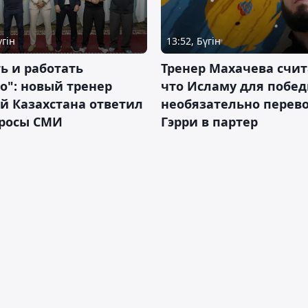
үгін
13:52, Бүгін
ь и работать
Тренер Махачева счит
о": новый тренер
что Исламу для побе
й Казахстана ответил
необязательно перев
просы СМИ
Гэрри в партер