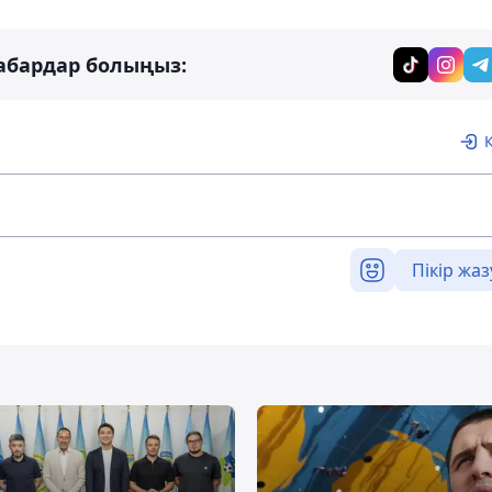
абардар болыңыз:
Пікір жаз