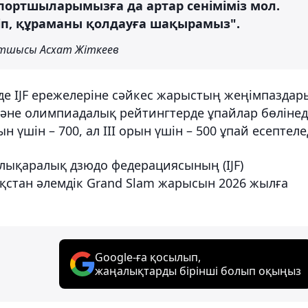
портшыларымызға да артар сеніміміз мол.
п, құраманы қолдауға шақырамыз".
атшысы Асхат Жіткеев
де IJF ережелеріне сәйкес жарыстың жеңімпаздар
әне олимпиадалық рейтингтерде ұпайлар бөлінед
ын үшін – 700, ал ІІІ орын үшін – 500 ұпай есептеле
лықаралық дзюдо федерациясының (IJF)
қстан әлемдік Grand Slam жарысын 2026 жылға
Google-ға қосылып,
жаңалықтарды бірінші болып оқыңыз