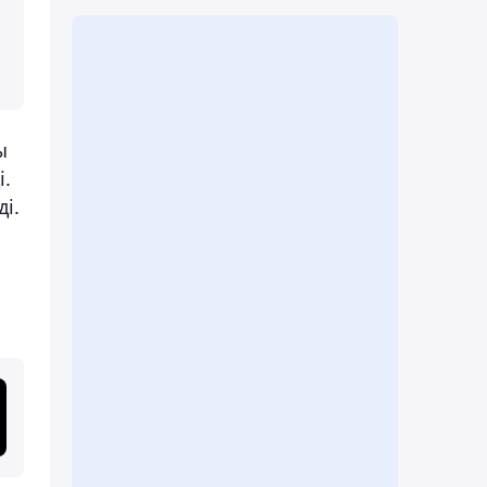
ы
і.
ді.