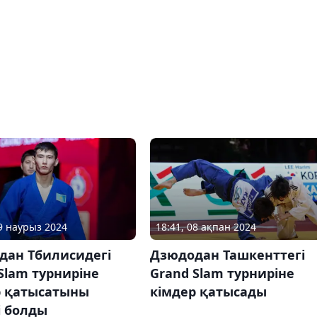
18:41, 08 ақпан 2024
19 наурыз 2024
Дзюдодан Ташкенттегі
дан Тбилисидегі
Grand Slam турниріне
Slam турниріне
кімдер қатысады
р қатысатыны
і болды