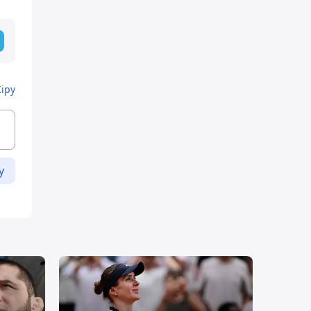
Кіру
у