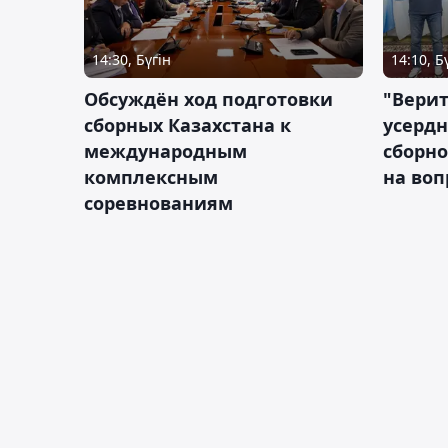
14:30, Бүгін
14:10, Б
Обсуждён ход подготовки
"Верит
сборных Казахстана к
усердн
международным
сборно
комплексным
на во
соревнованиям