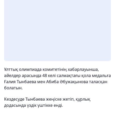
Ұлттық олимпиада комитетінің хабарлауынша,
әйелдер арасында 48 келі салмақтағы қола медальға
Ғалия Тынбаева мен Абиба Әбужақынова таласқан
болатын.
Кездесуде Тынбаева жеңіске жетіп, құрлық
додасында үздік үштікке енді.