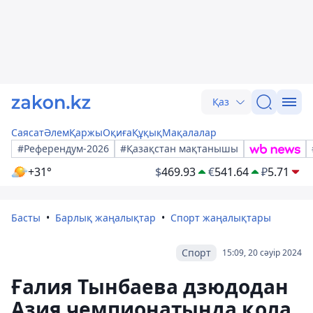
Қаз
Саясат
Әлем
Қаржы
Оқиға
Құқық
Мақалалар
#Референдум-2026
#Қазақстан мақтанышы
+31°
$
469.93
€
541.64
₽
5.71
Басты
Барлық жаңалықтар
Спорт жаңалықтары
Спорт
15:09, 20 сәуір 2024
Ғалия Тынбаева дзюдодан
Азия чемпионатында қола