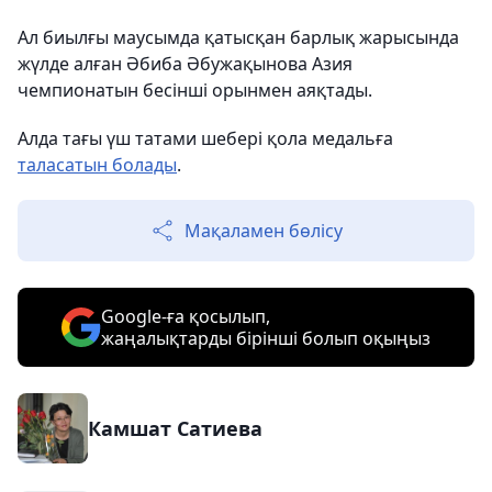
Ал биылғы маусымда қатысқан барлық жарысында
жүлде алған Әбиба Әбужақынова Азия
чемпионатын бесінші орынмен аяқтады.
Алда тағы үш татами шебері қола медальға
таласатын болады
.
Мақаламен бөлісу
Google-ға қосылып,
жаңалықтарды бірінші болып оқыңыз
Камшат Сатиева