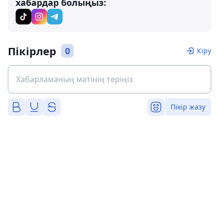
хабардар болыңыз:
Пікірлер
0
Кіру
Пікір жазу