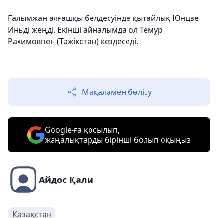
Ғалымжан алғашқы белдесуінде қытайлық Юнцзе
Иньді жеңді. Екінші айналымда ол Темур
Рахимовпен (Тәжікстан) кездеседі.
Мақаламен бөлісу
Google-ға қосылып,
жаңалықтарды бірінші болып оқыңыз
Айдос Қали
Қазақстан