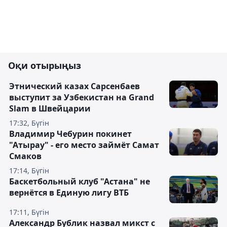
Оқи отырыңыз
Этнический казах Сарсенбаев
выступит за Узбекистан на Grand
Slam в Швейцарии
17:32, Бүгін
Владимир Чебурин покинет
"Атырау" - его место займёт Самат
Смаков
17:14, Бүгін
Баскетбольный клуб "Астана" не
вернётся в Единую лигу ВТБ
17:11, Бүгін
Александр Бублик назвал микст с