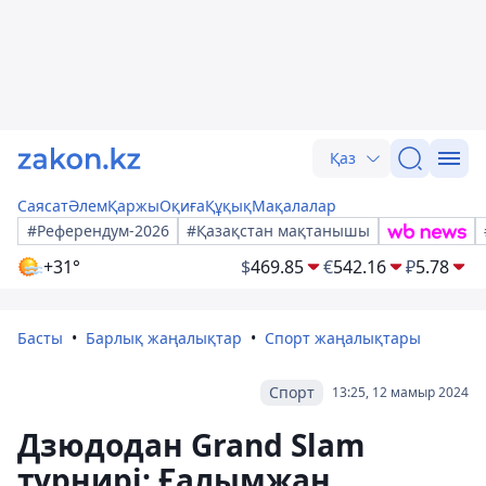
Қаз
Саясат
Әлем
Қаржы
Оқиға
Құқық
Мақалалар
#Референдум-2026
#Қазақстан мақтанышы
+31°
$
469.85
€
542.16
₽
5.78
Басты
Барлық жаңалықтар
Спорт жаңалықтары
Спорт
13:25, 12 мамыр 2024
Дзюдодан Grand Slam
турнирі: Ғалымжан