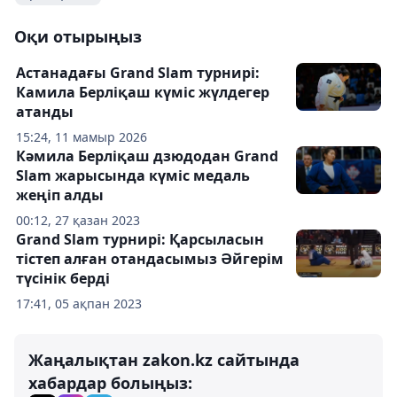
Оқи отырыңыз
Астанадағы Grand Slam турнирі:
Камила Берліқаш күміс жүлдегер
атанды
15:24, 11 мамыр 2026
Кәмила Берліқаш дзюдодан Grand
Slam жарысында күміс медаль
жеңіп алды
00:12, 27 қазан 2023
Grand Slam турнирі: Қарсыласын
тістеп алған отандасымыз Әйгерім
түсінік берді
17:41, 05 ақпан 2023
Жаңалықтан zakon.kz сайтында
хабардар болыңыз: