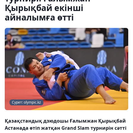
Қырықбай екінші
айналымға өтті
Сурет: olympic.kz
Қазақстандық дзюдошы Ғалымжан Қырықбай
Астанада өтіп жатқан Grand Slam турнирін сәтті