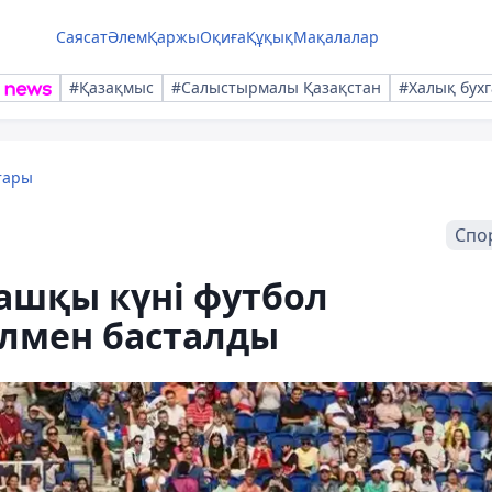
Саясат
Әлем
Қаржы
Оқиға
Құқық
Мақалалар
#Қазақмыс
#Салыстырмалы Қазақстан
#Халық бухг
тары
Спо
шқы күні футбол
алмен басталды