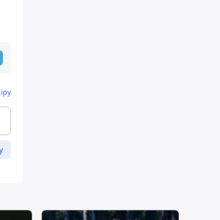
Кіру
у