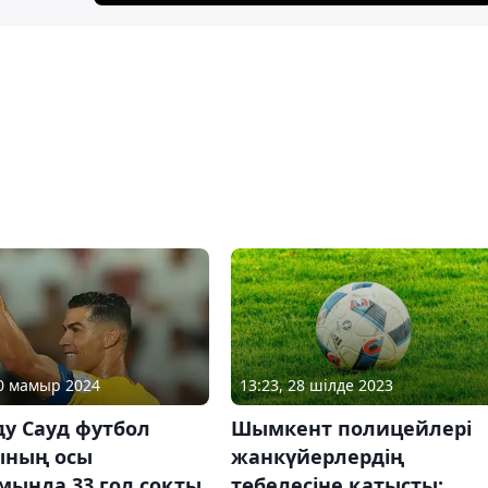
10 мамыр 2024
13:23, 28 шілде 2023
у Сауд футбол
Шымкент полицейлері
ының осы
жанкүйерлердің
мында 33 гол соқты
төбелесіне қатысты: