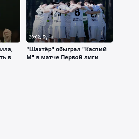
20:02, Бүгін
ила,
"Шахтёр" обыграл "Каспий
ть в
М" в матче Первой лиги