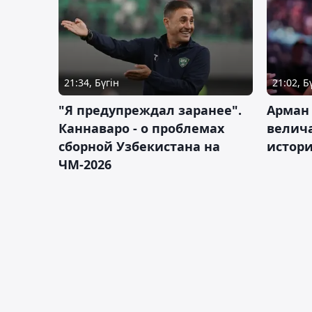
21:34, Бүгін
21:02, Б
"Я предупреждал заранее".
Арман
Каннаваро - о проблемах
велича
сборной Узбекистана на
истор
ЧМ-2026