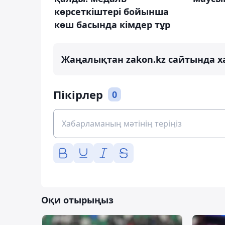
көрсеткіштері бойынша
көш басында кімдер тұр
Жаңалықтан zakon.kz сайтында х
Пікірлер
0
Оқи отырыңыз