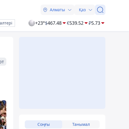
Алматы
Қаз
+23°
$
467.48
€
539.52
₽
5.73
алтері
рт
Соңғы
Танымал