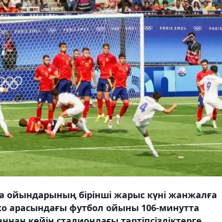
а ойындарының бірінші жарыс күні жанжалға
ко арасындағы футбол ойыны 106-минутта
ннан кейін стадиондағы тәртіпсіздіктерге