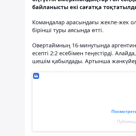
байланысты екі сағатқа тоқтатылды
Командалар арасындағы жекпе-жек ол
бірінші туры аясында өтті.
Овертаймның 16-минутында аргенти
есепті 2:2 есебімен теңестірді. Алай
шешім қабылдады. Артынша жанкүйерл
Посмотреть
Публикац