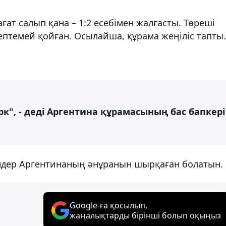
ғат салып қана – 1:2 есебімен жалғасты. Төреші
птемей қойған. Осылайша, құрама жеңіліс тапты.
рк", - деді Аргентина құрамасының бас бапкері
ндер Аргентинаның әнұранын шырқаған болатын.
Google-ға қосылып,
жаңалықтарды бірінші болып оқыңыз