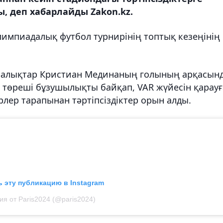
, деп хабарлайды Zakon.kz.
импиадалық футбол турнирінің топтық кезеңінің
налықтар Кристиан Мединаның голының арқасын
да, төреші бұзушылықты байқап, VAR жүйесін қарауғ
ер тарапынан тәртіпсіздіктер орын алды.
 эту публикацию в Instagram
ия от Paris2024 (@paris2024)