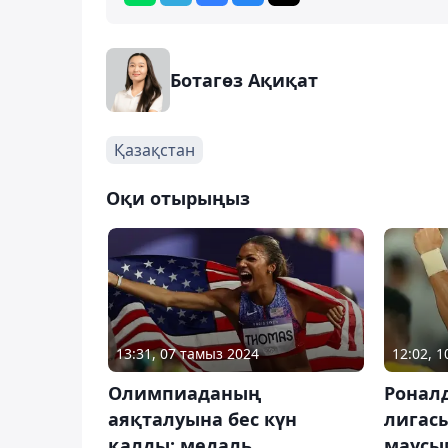
Ботагөз Ақиқат
Қазақстан
Оқи отырыңыз
13:31, 07 тамыз 2024
12:02, 
Олимпиаданың
Роналд
аяқталуына бес күн
лигас
қалды: медаль
маусы