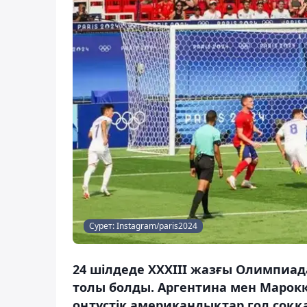
Сурет: Instagram/paris2024
24 шілдеде ХХХІІІ жазғы Олимпиад
толы болды. Аргентина мен Марок
оңтүстік американдықтар гол соққа