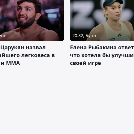
үгін
20:32, Бүгін
 Царукян назвал
Елена Рыбакина ответ
йшего легковеса в
что хотела бы улучши
ии ММА
своей игре