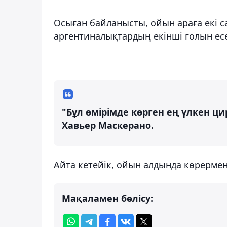
Осыған байланысты, ойын араға екі са
аргентиналықтардың екінші голын есе
"Бұл өмірімде көрген ең үлкен ци
Хавьер Маскерано.
Айта кетейік, ойын алдында көрерме
Мақаламен бөлісу: