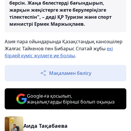
берсін. Жаңа белестерді бағындырып,
жарқын жеңістерге жете берулеріңізге
тілектеспін", – деді ҚР Туризм және спорт
министрі Ермек Маржықпаев.
Азия пара ойындарында Қазақстандық каноэшілер
Жалғас Тайкенов пен Бибарыс Спатай жұбы
екі
бірдей күміс жүлдеге ие болды
.
Мақаламен бөлісу
Google-ға қосылып,
жаңалықтарды бірінші болып оқыңыз
Аида Тақабаева