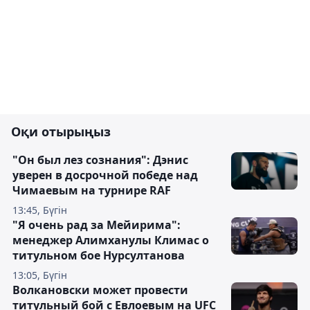
Оқи отырыңыз
"Он был лез сознания": Дэнис
уверен в досрочной победе над
Чимаевым на турнире RAF
13:45, Бүгін
"Я очень рад за Мейирима":
менеджер Алимханулы Климас о
титульном бое Нурсултанова
13:05, Бүгін
Волкановски может провести
титульный бой с Евлоевым на UFC