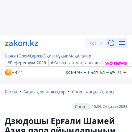
Қаз
Саясат
Әлем
Қаржы
Оқиға
Құқық
Мақалалар
#Референдум-2026
#Қазақстан мақтанышы
+32°
$
469.93
€
541.64
₽
5.71
Басты
Барлық жаңалықтар
Спорт жаңалықтары
Спорт
15:34, 24 қазан 2023
Дзюдошы Ерғали Шамей
Азия пара ойындарының