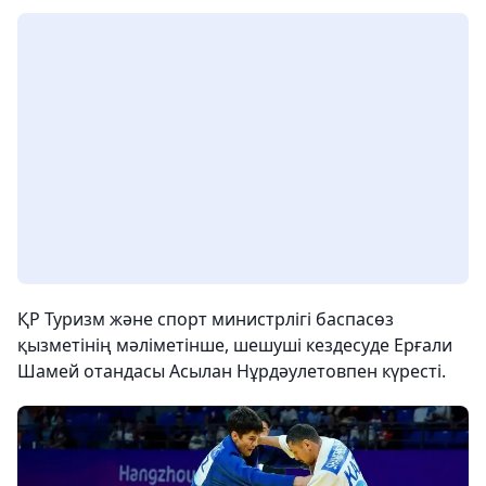
ҚР Туризм және спорт министрлігі баспасөз
қызметінің мәліметінше, шешуші кездесуде Ерғали
Шамей отандасы Асылан Нұрдәулетовпен күресті.