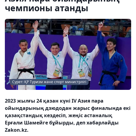
чемпионы атанды
Сурет: ҚР Туризм және спорт министрлігі
2023 жылғы 24 қазан күні IV Азия пара
ойындарының дзюдодан жарыс финалында екі
қазақстандық кездесіп, жеңіс астаналық
Ерғали Шамейге бұйырды, деп хабарлайды
Zakon.kz.