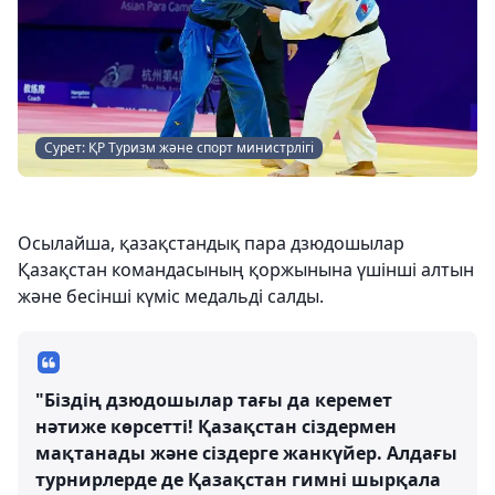
Сурет: ҚР Туризм және спорт министрлігі
Осылайша, қазақстандық пара дзюдошылар
Қазақстан командасының қоржынына үшінші алтын
және бесінші күміс медальді салды.
"Біздің дзюдошылар тағы да керемет
нәтиже көрсетті! Қазақстан сіздермен
мақтанады және сіздерге жанкүйер. Алдағы
турнирлерде де Қазақстан гимні шырқала