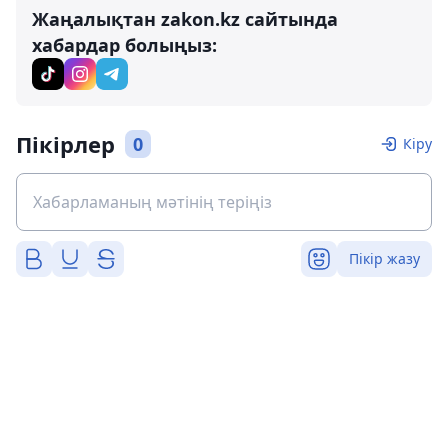
Жаңалықтан zakon.kz сайтында
хабардар болыңыз:
Пікірлер
0
Кіру
Пікір жазу