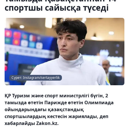
спортшы сайысқа түседі
Сурет: Instagram/sertayyerlik
ҚР Туризм және спорт министрлігі бүгін, 2
тамызда өтетін Парижде өтетін Олимпиада
ойындарындағы қазақстандық
спортшылардың кестесін жариялады, деп
хабарлайды Zakon.kz.