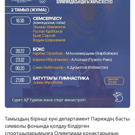
Сурет: ҚР Туризм және спорт министрлігі
Тамыздың бірінші күні департамент Париждің басты
символы фонында қолдау білдірген
спортшыларымызға Олимпиада қонақтарының