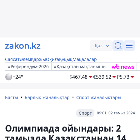
Қаз
Саясат
Әлем
Қаржы
Оқиға
Құқық
Мақалалар
#Референдум-2026
#Қазақстан мақтанышы
+24°
$
467.48
€
539.52
₽
5.73
Басты
Барлық жаңалықтар
Спорт жаңалықтары
Спорт
09:01, 02 тамыз 2024
Олимпиада ойындары: 2
тамызда Қазақстаннан 14