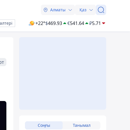
Алматы
Қаз
+22°
$
469.93
€
541.64
₽
5.71
алтері
рт
Соңғы
Танымал