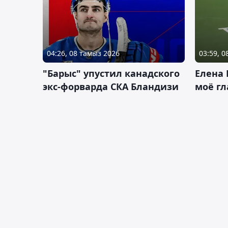
04:26, 08 тамыз 2026
03:59, 
"Барыс" упустил канадского
Елена 
экс-форварда СКА Бландизи
моё гл