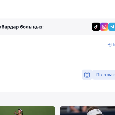
абардар болыңыз:
Пікір жаз