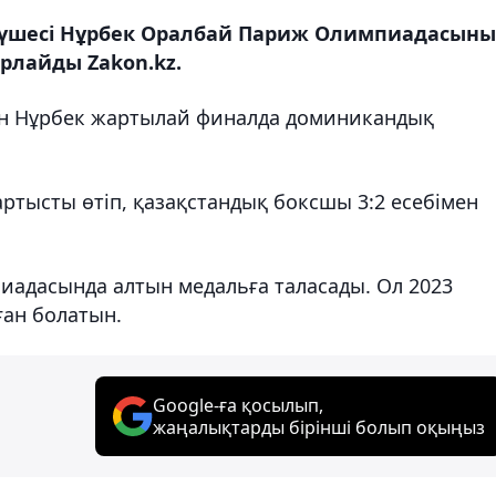
мүшесі Нұрбек Оралбай Париж Олимпиадасын
рлайды Zakon.kz.
скен Нұрбек жартылай финалда доминикандық
ртысты өтіп, қазақстандық боксшы 3:2 есебімен
иадасында алтын медальға таласады. Ол 2023
рған болатын.
Google-ға қосылып,
жаңалықтарды бірінші болып оқыңыз