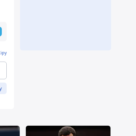
Кіру
у