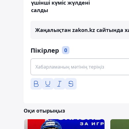
үшінші күміс жүлдені
салды
Жаңалықтан zakon.kz сайтында х
Пікірлер
0
Оқи отырыңыз