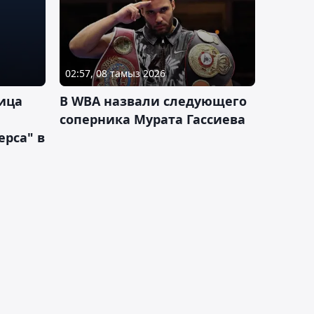
02:57, 08 тамыз 2026
ица
В WBA назвали следующего
соперника Мурата Гассиева
рса" в