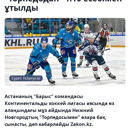
ұтылды
Сурет: hcbarys.kz
Астананың "Барыс" командасы
Континентальды хоккей лигасы аясында өз
алаңындағы мұз айдында Нижний
Новгородтың "Торпедосымен" өзара бақ
сынасты, деп хабарлайды Zakon.kz.