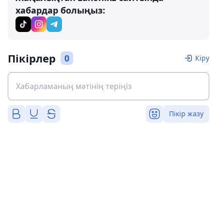
хабардар болыңыз:
Пікірлер
0
Кіру
Пікір жазу