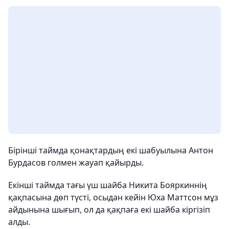
Бірінші таймда қонақтардың екі шабуылына Антон
Бурдасов голмен жауап қайырды.
Екінші таймда тағы үш шайба Никита Бояркиннің
қақпасына дөп түсті, осыдан кейін Юха Маттсон мұз
айдынына шығып, ол да қақпаға екі шайба кіргізіп
алды.