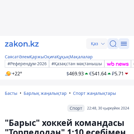
Қаз
Саясат
Әлем
Қаржы
Оқиға
Құқық
Мақалалар
#Референдум-2026
#Қазақстан мақтанышы
+22°
$
469.93
€
541.64
₽
5.71
Басты
Барлық жаңалықтар
Спорт жаңалықтары
Спорт
22:48, 30 қыркүйек 2024
"Барыс" хоккей командасы
"Торпедодан" 1:10 есебімен