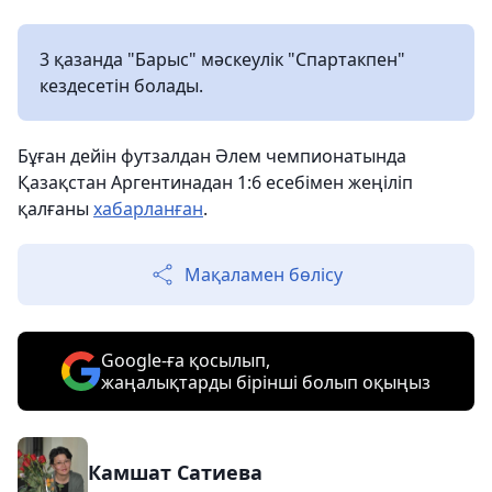
3 қазанда "Барыс" мәскеулік "Спартакпен"
кездесетін болады.
Бұған дейін футзалдан Әлем чемпионатында
Қазақстан Аргентинадан 1:6 есебімен жеңіліп
қалғаны
хабарланған
.
Мақаламен бөлісу
Google-ға қосылып,
жаңалықтарды бірінші болып оқыңыз
Камшат Сатиева