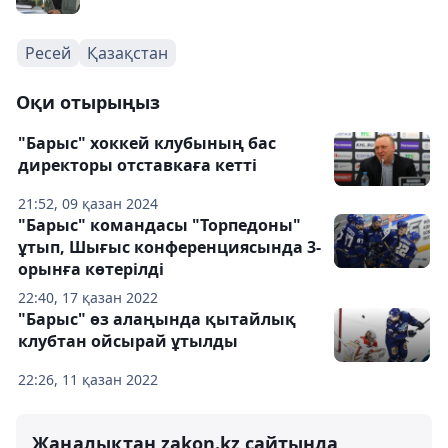
Ресей
Қазақстан
Оқи отырыңыз
"Барыс" хоккей клубының бас
директоры отставкаға кетті
21:52, 09 қазан 2024
"Барыс" командасы "Торпедоны"
ұтып, Шығыс конференциясында 3-
орынға көтерілді
22:40, 17 қазан 2022
"Барыс" өз алаңында қытайлық
клубтан ойсырай ұтылды
22:26, 11 қазан 2022
Жаңалықтан zakon.kz сайтында