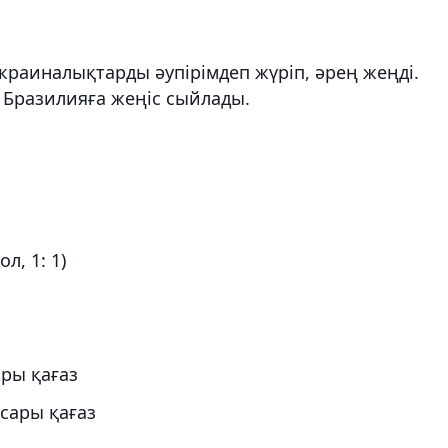
раиналықтарды әупірімдеп жүріп, әрең жеңді.
ы Бразилияға жеңіс сыйлады.
л, 1: 1)
ары қағаз
 сары қағаз