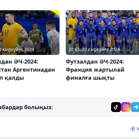
30 қыркүйек 2024
20:43, 30 қыркүйек 2024
дан ӘЧ-2024:
Футзалдан ӘЧ-2024:
стан Аргентинадан
Франция жартылай
іп қалды
финалға шықты
абардар болыңыз: