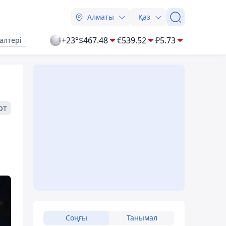
Алматы
Қаз
+23°
$
467.48
€
539.52
₽
5.73
алтері
рт
Соңғы
Танымал