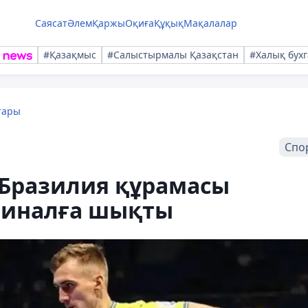
Саясат
Әлем
Қаржы
Оқиға
Құқық
Мақалалар
#Қазақмыс
#Салыстырмалы Қазақстан
#Халық бухг
тары
Спо
 Бразилия құрамасы
финалға шықты