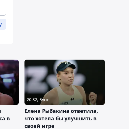
у
20:32, Бүгін
л
Елена Рыбакина ответила,
са в
что хотела бы улучшить в
своей игре