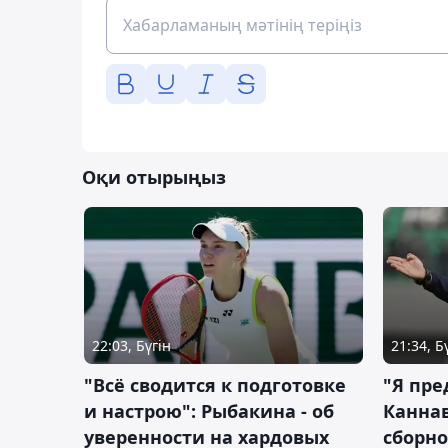
Оқи отырыңыз
22:03, Бүгін
21:34, Б
"Всё сводится к подготовке
"Я пре
и настрою": Рыбакина - об
Каннав
уверенности на хардовых
сборно