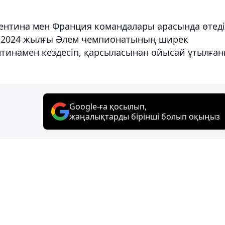
гентина мен Франция командалары арасында өтеді
ан 2024 жылғы Әлем чемпионатының ширек
тинамен кездесіп, қарсыласынан ойысай ұтылға
Google-ға қосылып,
жаңалықтарды бірінші болып оқыңыз