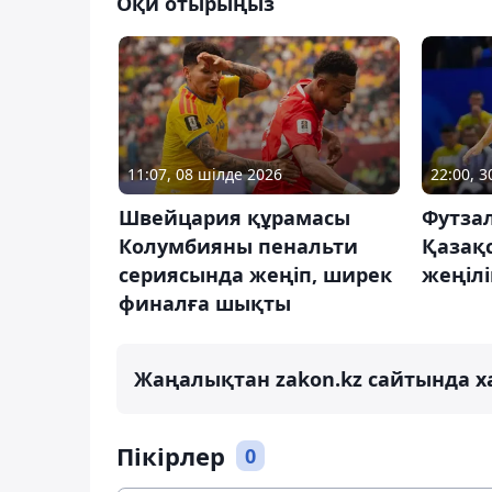
Оқи отырыңыз
11:07, 08 шілде 2026
22:00, 
Швейцария құрамасы
Футзал
Колумбияны пенальти
Қазақ
сериясында жеңіп, ширек
жеңіл
финалға шықты
Жаңалықтан zakon.kz сайтында х
Пікірлер
0