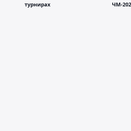
турнирах
ЧМ-20