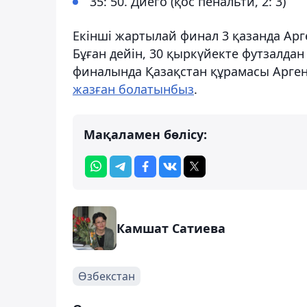
35: 50. Диего (қос пенальти, 2: 3)
Екінші жартылай финал 3 қазанда Ар
Бұған дейін, 30 қыркүйекте футзалд
финалында Қазақстан құрамасы Арген
жазған болатынбыз
.
Мақаламен бөлісу:
Камшат Сатиева
Өзбекстан