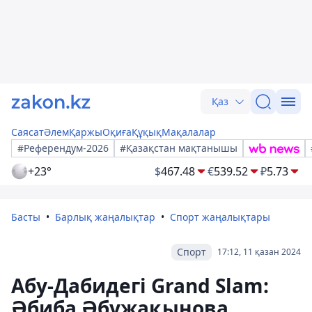
Қаз
Саясат
Әлем
Қаржы
Оқиға
Құқық
Мақалалар
#Референдум-2026
#Қазақстан мақтанышы
+23°
$
467.48
€
539.52
₽
5.73
Басты
Барлық жаңалықтар
Спорт жаңалықтары
Спорт
17:12, 11 қазан 2024
Абу-Дабидегі Grand Slam:
Әбиба Әбужақынова