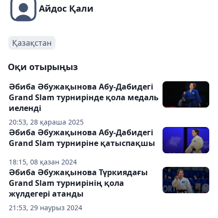
Айдос Қали
Қазақстан
Оқи отырыңыз
Әбиба Әбужақынова Абу-Дабидегі
Grand Slam турнирінде қола медаль
иеленді
20:53, 28 қараша 2025
Әбиба Әбужақынова Абу-Дабидегі
Grand Slam турниріне қатыспақшы
18:15, 08 қазан 2024
Әбиба Әбужақынова Түркиядағы
Grand Slam турнирінің қола
жүлдегері атанды
21:53, 29 наурыз 2024