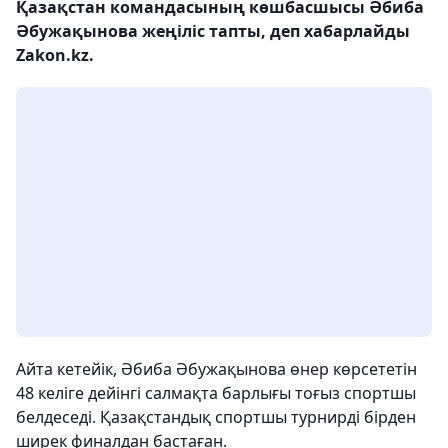
Қазақстан командасының көшбасшысы Әбиба
Әбужақынова жеңіліс тапты, деп хабарлайды
Zakon.kz.
Айта кетейік, Әбиба Әбужақынова өнер көрсететін
48 келіге дейінгі салмақта барлығы тоғыз спортшы
белдеседі. Қазақстандық спортшы турнирді бірден
ширек финалдан бастаған.