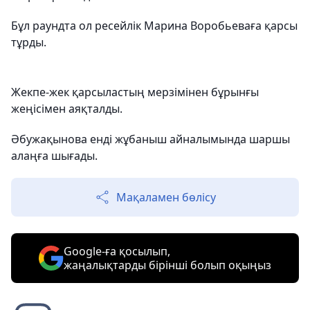
Бұл раундта ол ресейлік Марина Воробьеваға қарсы
тұрды.
Жекпе-жек қарсыластың мерзімінен бұрынғы
жеңісімен аяқталды.
Әбужақынова енді жұбаныш айналымында шаршы
алаңға шығады.
Мақаламен бөлісу
Google-ға қосылып,
жаңалықтарды бірінші болып оқыңыз