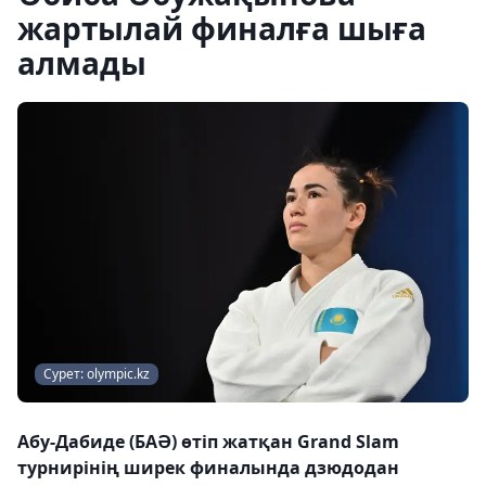
жартылай финалға шыға
алмады
Сурет: olympic.kz
Абу-Дабиде (БАӘ) өтіп жатқан Grand Slam
турнирінің ширек финалында дзюдодан