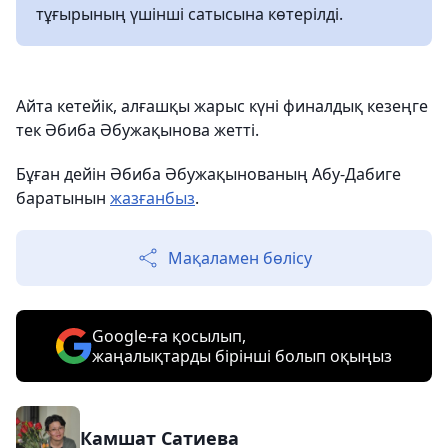
тұғырының үшінші сатысына көтерілді.
Айта кетейік, алғашқы жарыс күні финалдық кезеңге
тек Әбиба Әбужақынова жетті.
Бұған дейін Әбиба Әбужақынованың Абу-Дабиге
баратынын
жазғанбыз
.
Мақаламен бөлісу
Google-ға қосылып,
жаңалықтарды бірінші болып оқыңыз
Камшат Сатиева