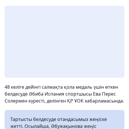
48 келіге дейінгі салмақта қола медаль үшін өткен
белдесуде Әбиба Испания спортшысы Ева Перес
Солермен күресті, делінген ҚР ҰОК хабарламасында.
Тартысты белдесуде отандасымыз жеңіске
жетті. Осылайша, Әбужақынова жеңіс