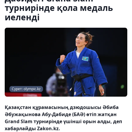
турнирінде қола медаль
иеленді
Сурет: olympic.kz
Қазақстан құрамасының дзюдошысы Әбиба
Әбужақынова Абу-Дабиде (БАӘ) өтіп жатқан
Grand Slam турнирінде үшінші орын алды, деп
хабарлайды Zakon.kz.