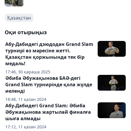
Қазақстан
Оқи отырыңыз
Абу-Дабидегі дзюдодан Grand Slam
турнирі өз мәресіне жетті.
Қазақстан қоржынында тек бір
медаль!
17:46, 30 қараша 2025
Әбиба Әбужақынова БАӘ-дегі
Grand Slam турнирінде қола жүлде
иеленді
18:48, 11 қазан 2024
Абу-Дабидегі Grand Slam: Әбиба
Әбужақынова жартылай финалға
шыға алмады
17:12, 11 қазан 2024