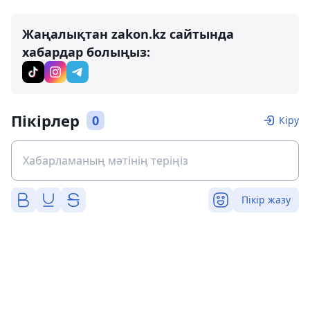
Жаңалықтан zakon.kz сайтында
хабардар болыңыз:
Пікірлер
0
Кіру
Пікір жазу