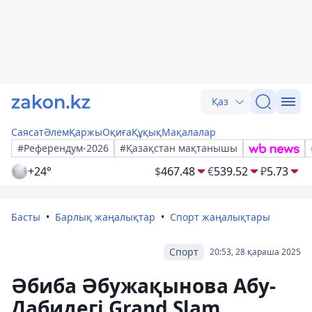
Қаз
Саясат
Әлем
Қаржы
Оқиға
Құқық
Мақалалар
#Референдум-2026
#Қазақстан мақтанышы
+24°
$
467.48
€
539.52
₽
5.73
Басты
Барлық жаңалықтар
Спорт жаңалықтары
Спорт
20:53, 28 қараша 2025
Әбиба Әбужақынова Абу-
Дабидегі Grand Slam