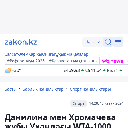
Қаз
Саясат
Әлем
Қаржы
Оқиға
Құқық
Мақалалар
#Референдум-2026
#Қазақстан мақтанышы
+30°
$
469.93
€
541.64
₽
5.71
Басты
Барлық жаңалықтар
Спорт жаңалықтары
Спорт
14:28, 13 қазан 2024
Данилина мен Хромачева
жұбы Ухандағы WTA-1000