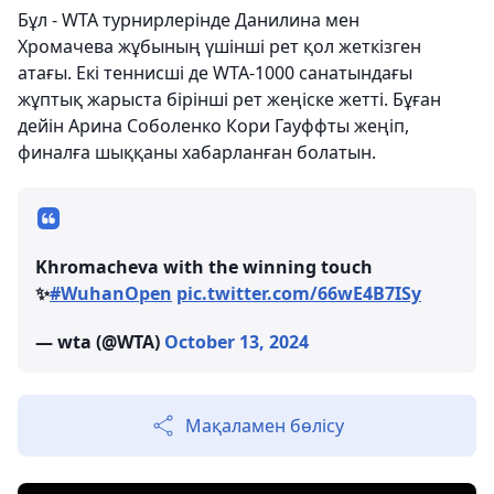
Бұл - WTA турнирлерінде Данилина мен
Хромачева жұбының үшінші рет қол жеткізген
атағы. Екі теннисші де WTA-1000 санатындағы
жұптық жарыста бірінші рет жеңіске жетті. Бұған
дейін Арина Соболенко Кори Гауффты жеңіп,
финалға шыққаны хабарланған болатын.
Khromacheva with the winning touch
✨
#WuhanOpen
pic.twitter.com/66wE4B7ISy
— wta (@WTA)
October 13, 2024
Мақаламен бөлісу