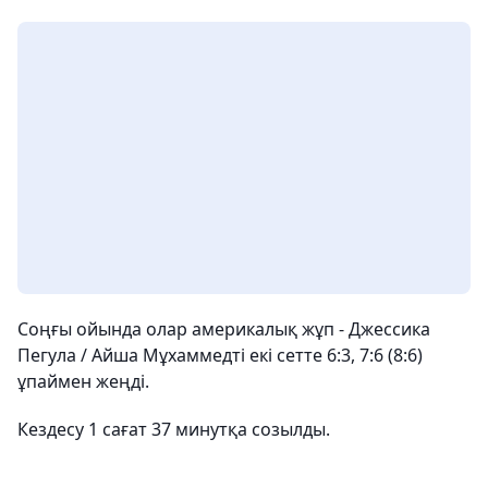
Соңғы ойында олар америкалық жұп - Джессика
Пегула / Айша Мұхаммедті екі сетте 6:3, 7:6 (8:6)
ұпаймен жеңді.
Кездесу 1 сағат 37 минутқа созылды.