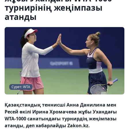
турнирінің жеңімпазы
атанды
Сурет: WTA
Қазақстандық теннисші Анна Данилина мен
Ресей өкілі Ирина Хромачева жұбы Ухандағы
WTA-1000 санатындағы турнирдің жеңімпазы
атанды, деп хабарлайды Zakon.kz.