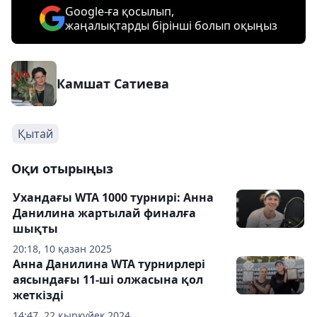
Google-ға қосылып,
жаңалықтарды бірінші болып оқыңыз
Камшат Сатиева
Қытай
Оқи отырыңыз
Ухандағы WTA 1000 турнирі: Анна
Данилина жартылай финалға
шықты
20:18, 10 қазан 2025
Анна Данилина WTA турнирлері
аясындағы 11-ші олжасына қол
жеткізді
14:47, 22 қыркүйек 2024