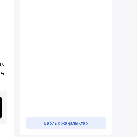
),
рд
Барлық жаңалықтар