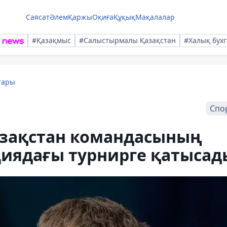
Саясат
Әлем
Қаржы
Оқиға
Құқық
Мақалалар
#Қазақмыс
#Салыстырмалы Қазақстан
#Халық бухг
тары
Спо
азақстан командасының
иядағы турнирге қатысад