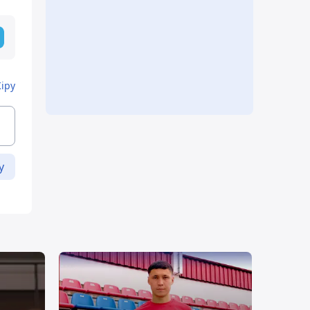
Кіру
у