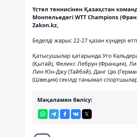
Үстел теннисінен Қазақстан кома
Монпельедегі WTT Champions (Фран
Zakon.kz,
Беделді жарыс 22-27 қазан күндері өт
Қатысушылар қатарында Уго Кальдера
(Қытай), Феликс Лебрун (Франция), Л
Лин Юн-Джу (Тайбэй), Данг Цю (Герма
(Швеция) секілді танымал спортшылар
Мақаламен бөлісу: