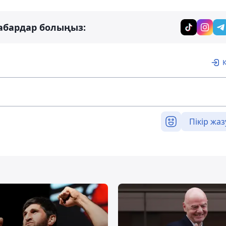
абардар болыңыз:
Пікір жаз