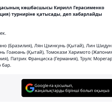
ндасының көшбасшысы Кирилл Герасименко
ция) турниріне қатысады, деп хабарлайды
пек.
но (Бразилия), Лян Цзинкунь (Қытай), Лин Шидун
инь Гоаюань (Қытай), Томокази Харимото (Жапония
ния), Патрик Франциска (Германия), Трулс Морега
 бар.
Google-ға қосылып,
жаңалықтарды бірінші болып оқыңыз