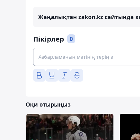
Жаңалықтан zakon.kz сайтында х
Пікірлер
0
Оқи отырыңыз