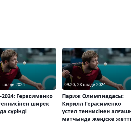
31 шілде 2024
09:20, 28 шілде 2024
2024: Герасименко
Париж Олимпиадасы:
теннисінен ширек
Кирилл Герасименко
а сүрінді
үстел теннисінен алғаш
матчында жеңіске жетті