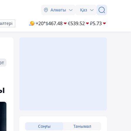
Алматы
Қаз
+20°
$
467.48
€
539.52
₽
5.73
алтері
рт
ы
Соңғы
Танымал