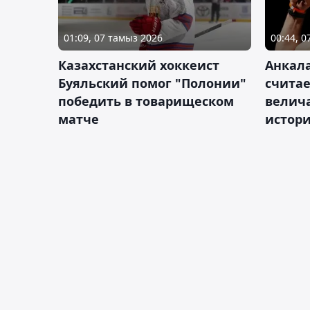
01:09, 07 тамыз 2026
00:44, 
Казахстанский хоккеист
Анкала
Буяльский помог "Полонии"
счита
победить в товарищеском
велич
матче
истор