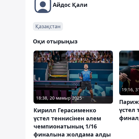
Айдос Қали
Қазақстан
Оқи отырыңыз
19:16, 
18:38, 20 мамыр 2025
Париж-
үстел 
Кирилл Герасименко
финалд
үстел теннисінен әлем
чемпионатының 1/16
финалына жолдама алды