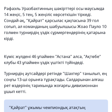
Рафаэль Уразбахтинның шәкірттері осы маусымда
14 жеңіс, 5 тең, 5 жеңіліс көрсеткішін тіркеді.
Сондай-ақ, "Қайрат" қарсылас қақпасына 39 гол
соғып, ал команданың шабуылшысы Жоао Пауло 10
голмен турнирдің үздік сұрмергендерінің қатарына
кірді.
Күміс жүлдені 46 ұпаймен "Астана" алса, "Ақтөбе"
клубы 43 ұпаймен үздік үштікті түйіндеді.
Турнирдің аутсайдері ретінде "Шахтер" танылып, ең
соңғы 13-ші орынға тұрақтады. Салдарынан алғаш
рет өздерінің тарихында жоғарғы дивизионнан
ұшып кетті.
"Қайрат" ұжымы чемпиондық атақтың