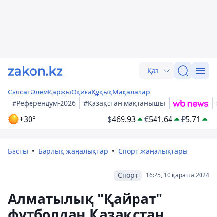
Қаз
Саясат
Әлем
Қаржы
Оқиға
Құқық
Мақалалар
#Референдум-2026
#Қазақстан мақтанышы
+30°
$
469.93
€
541.64
₽
5.71
Басты
Барлық жаңалықтар
Спорт жаңалықтары
Спорт
16:25, 10 қараша 2024
Алматылық "Қайрат"
футболдан Қазақстан