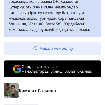
арқасында келесі жылы QFL Қазақстан
Суперкубогы және УЕФА Чемпиондар
лигасының іріктеу кезеңінде бақ сынауға
мүмкіндік алды. Турнирдің қорытындысы
бойынша, "Астана", "Ақтөбе", "Ордабасы"
командалары да еурокубокқа қатыса алады.
Мақаламен бөлісу
Google-ға қосылып,
жаңалықтарды бірінші болып оқыңыз
Камшат Сатиева