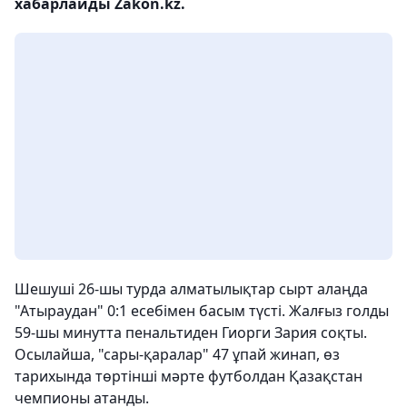
хабарлайды Zakon.kz.
Шешуші 26-шы турда алматылықтар сырт алаңда
"Атыраудан" 0:1 есебімен басым түсті. Жалғыз голды
59-шы минутта пенальтиден Гиорги Зария соқты.
Осылайша, "сары-қаралар" 47 ұпай жинап, өз
тарихында төртінші мәрте футболдан Қазақстан
чемпионы атанды.