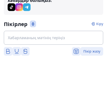
хабардар болыңыз:
Пікірлер
0
Кіру
Пікір жазу