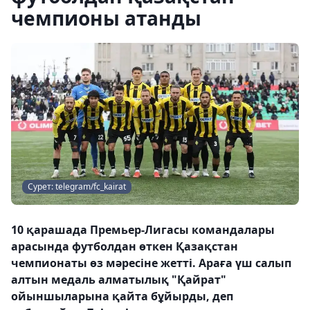
чемпионы атанды
Сурет: telegram/fc_kairat
10 қарашада Премьер-Лигасы командалары
арасында футболдан өткен Қазақстан
чемпионаты өз мәресіне жетті. Араға үш салып
алтын медаль алматылық "Қайрат"
ойыншыларына қайта бұйырды, деп