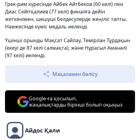
Грек-рим күресінде Айбек Айтбеков (60 келі) пен
Диас Сейітқалиев (77 келі) финалға дейін
жеткенімен, шешуші белдесулерде жеңіліс тапты.
Нәижесінде күміс медаль иеленді.
Үшінші орынды Мақсат Сайлау, Темірлан Тұрдақын
(екеуі де 87 келі салмақта), және Нұрасыл Аманәлі
(97 келі) иеленді.
Мақаламен бөлісу
Google-ға қосылып,
жаңалықтарды бірінші болып оқыңыз
Айдос Қали