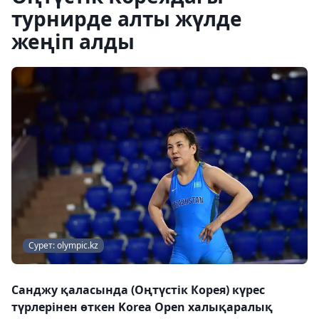
турнирде алты жүлде
жеңіп алды
Сурет: olympic.kz
Санджу қаласында (Оңтүстік Корея) күрес
түрлерінен өткен Korea Open халықаралық