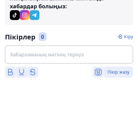
хабардар болыңыз:
Пікірлер
0
Кіру
Пікір жазу