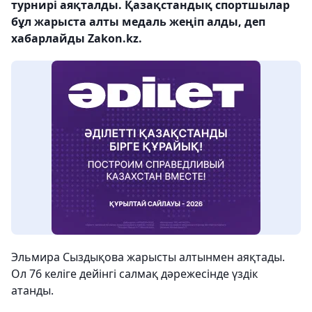
турнирі аяқталды. Қазақстандық спортшылар
бұл жарыста алты медаль жеңіп алды, деп
хабарлайды Zakon.kz.
Эльмира Сыздықова жарысты алтынмен аяқтады.
Ол 76 келіге дейінгі салмақ дәрежесінде үздік
атанды.