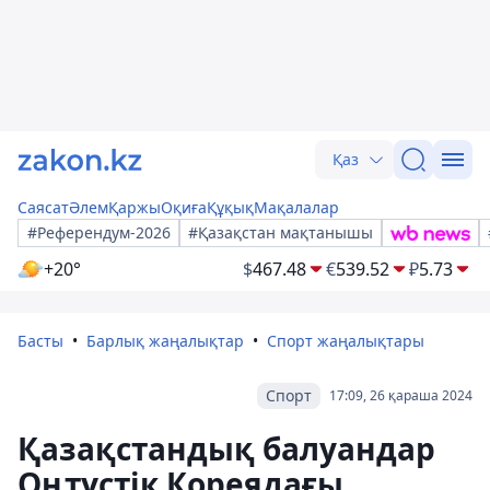
Қаз
Саясат
Әлем
Қаржы
Оқиға
Құқық
Мақалалар
#Референдум-2026
#Қазақстан мақтанышы
+20°
$
467.48
€
539.52
₽
5.73
Басты
Барлық жаңалықтар
Спорт жаңалықтары
Спорт
17:09, 26 қараша 2024
Қазақстандық балуандар
Оңтүстік Кореядағы