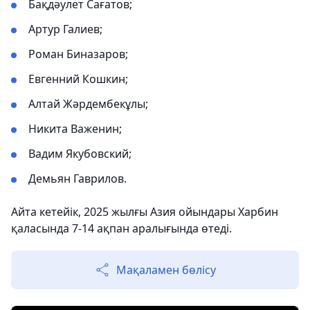
Бақдәулет Сағатов;
Артур Галиев;
Роман Биназаров;
Евгенний Кошкин;
Алтай Жәрдембекұлы;
Никита Важенин;
Вадим Якубовский;
Демьян Гаврилов.
Айта кетейік, 2025 жылғы Азия ойындары Харбин
қаласында 7-14 ақпан аралығында өтеді.
Мақаламен бөлісу