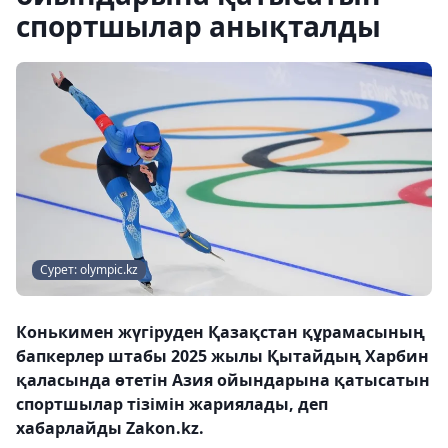
спортшылар анықталды
Сурет: olympic.kz
Конькимен жүгіруден Қазақстан құрамасының
бапкерлер штабы 2025 жылы Қытайдың Харбин
қаласында өтетін Азия ойындарына қатысатын
спортшылар тізімін жариялады, деп
хабарлайды Zakon.kz.