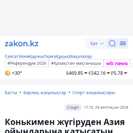
Қаз
Саясат
Әлем
Қаржы
Оқиға
Құқық
Мақалалар
#Референдум-2026
#Қазақстан мақтанышы
+30°
$
469.85
€
542.16
₽
5.78
Басты
Барлық жаңалықтар
Спорт жаңалықтары
Спорт
17:10, 24 желтоқсан 2024
Конькимен жүгіруден Азия
ойындарына қатысатын