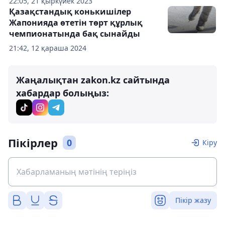
22:05, 21 қыркүйек 2023
Қазақстандық конькишілер
Жапонияда өтетін төрт құрлық
чемпионатында бақ сынайды
21:42, 12 қараша 2024
Жаңалықтан zakon.kz сайтында
хабардар болыңыз:
Пікірлер
0
Кіру
Пікір жазу