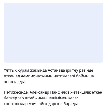
Ұлттық құрам жақында Астанада іріктеу ретінде
өткен ел чемпионатының нәтижелері бойынша
анықталды.
Нәтижесінде, Александр Панфилов жетекшілік еткен
бапкерлер штабының шешімімен келесі
спортшылар Азия ойындарына барады: