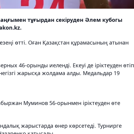
аңғымен тұғырдан секіруден Әлем кубогы
akon.kz.
езеңі өтті. Оған Қазақстан құрамасының атынан
рных 46-орынды иеленді. Екеуі де іріктеуден өтіп
 негізгі жарысқа жолдама алды. Медальдар 19
Сабыржан Муминов 56-орынмен іріктеуден өте
ндалық жарыстарда өнер көрсетеді. Турнирге
Назаренко қатысады.