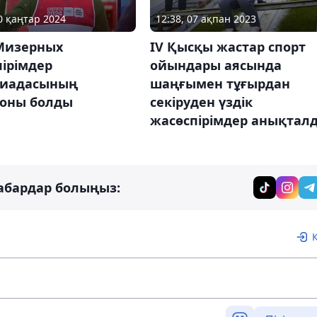
20 қаңтар 2024
12:38, 07 ақпан 2023
Мизерных
IV Қысқы жастар спорт
ірімдер
ойындары аясында
иадасының
шаңғымен тұғырдан
оны болды
секіруден үздік
жасөспірімдер анықтал
абардар болыңыз: