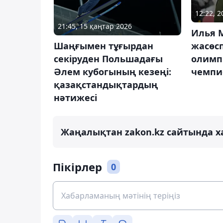
12:22, 
21:45, 15 қаңтар 2026
Илья 
жасөсп
Шаңғымен тұғырдан
олимп
секіруден Польшадағы
чемпи
Әлем кубогының кезеңі:
қазақстандықтардың
нәтижесі
Жаңалықтан zakon.kz сайтында х
Пікірлер
0