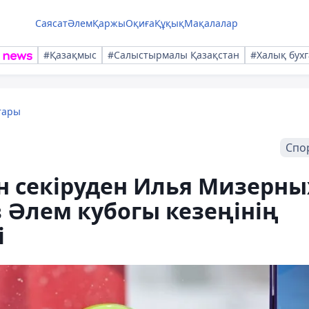
Саясат
Әлем
Қаржы
Оқиға
Құқық
Мақалалар
#Қазақмыс
#Салыстырмалы Қазақстан
#Халық бухг
тары
Спо
 секіруден Илья Мизерны
 Әлем кубогы кезеңінің
і