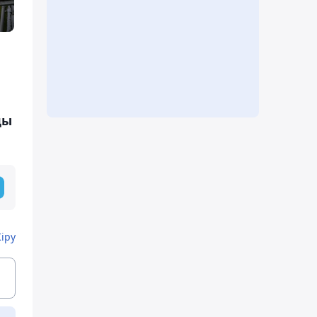
ды
Кіру