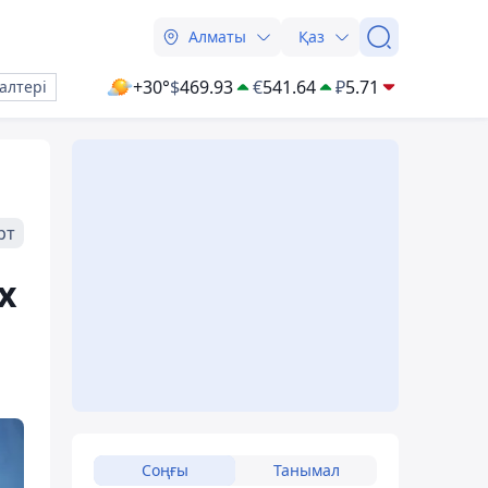
Алматы
Қаз
+30°
$
469.93
€
541.64
₽
5.71
алтері
рт
х
Соңғы
Танымал