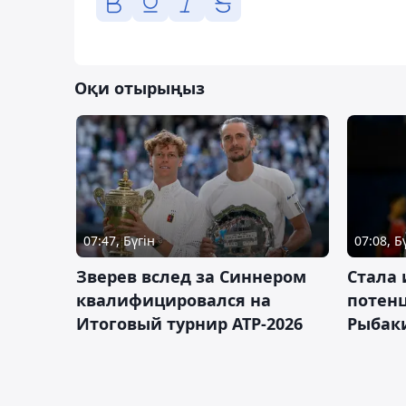
Оқи отырыңыз
07:47, Бүгін
07:08, Б
Зверев вслед за Синнером
Cтала 
квалифицировался на
потен
Итоговый турнир ATP-2026
Рыбаки