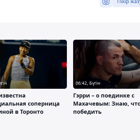
Пікір жаз
үгін
06:42, Бүгін
известна
Гэрри – о поединке с
циальная соперница
Махачевым: Знаю, что
ной в Торонто
победить