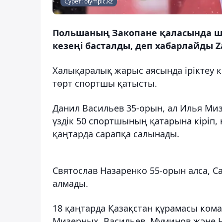
Сурет: olympic.kz
Польшаның Закопане қаласында ш
кезеңі басталды, деп хабарлайды Z
Халықаралық жарыс аясында іріктеу к
төрт спортшы қатысты.
Данил Васильев 35-орын, ал Илья Мизе
үздік 50 спортшының қатарына кіріп,
қаңтарда сарапқа салынады.
Святослав Назаренко 55-орын алса, 
алмады.
18 қаңтарда Қазақстан құрамасы кома
Мизерных, Васильев, Муминов және 