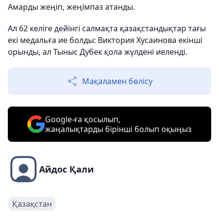
Амарды жеңіп, жеңімпаз атанды.
Ал 62 келіге дейінгі салмақта қазақстандықтар тағы
екі медальға ие болды: Виктория Хусаинова екінші
орынды, ал Тыныс Дубек қола жүлдені иеленді.
Мақаламен бөлісу
Google-ға қосылып,
жаңалықтарды бірінші болып оқыңыз
Айдос Қали
Қазақстан