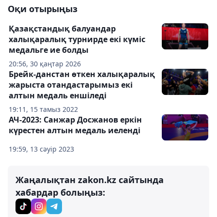
Оқи отырыңыз
Қазақстандық балуандар
халықаралық турнирде екі күміс
медальге ие болды
20:56, 30 қаңтар 2026
Брейк-данстан өткен халықаралық
жарыста отандастарымыз екі
алтын медаль еншіледі
19:11, 15 тамыз 2022
АЧ-2023: Санжар Досжанов еркін
күрестен алтын медаль иеленді
19:59, 13 сәуір 2023
Жаңалықтан zakon.kz сайтында
хабардар болыңыз: