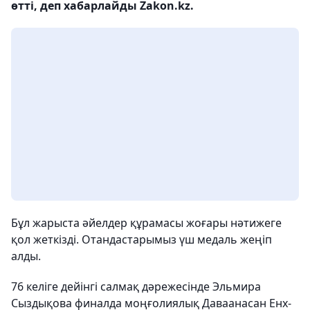
өтті, деп хабарлайды Zakon.kz.
Бұл жарыста әйелдер құрамасы жоғары нәтижеге
қол жеткізді. Отандастарымыз үш медаль жеңіп
алды.
76 келіге дейінгі салмақ дәрежесінде Эльмира
Сыздықова финалда моңғолиялық Даваанасан Енх-