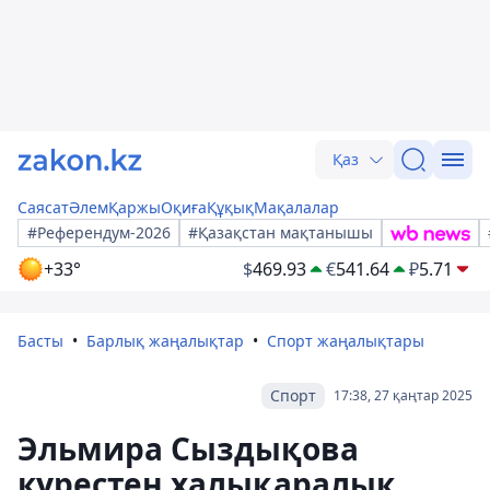
Қаз
Саясат
Әлем
Қаржы
Оқиға
Құқық
Мақалалар
#Референдум-2026
#Қазақстан мақтанышы
+33°
$
469.93
€
541.64
₽
5.71
Басты
Барлық жаңалықтар
Спорт жаңалықтары
Спорт
17:38, 27 қаңтар 2025
Эльмира Сыздықова
күрестен халықаралық