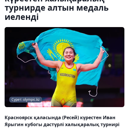
турнирде алтын медаль
иеленді
Сурет: olympic.kz
Красноярск қаласында (Ресей) күрестен Иван
Ярыгин кубогы дәстүрлі халықаралық турнирі