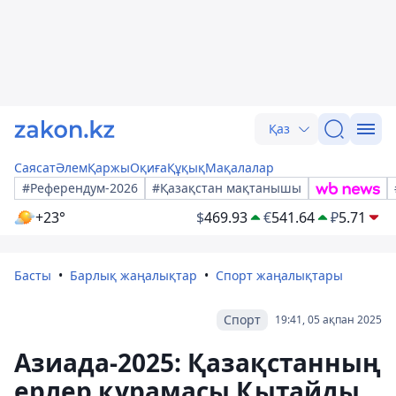
Қаз
Саясат
Әлем
Қаржы
Оқиға
Құқық
Мақалалар
#Референдум-2026
#Қазақстан мақтанышы
+23°
$
469.93
€
541.64
₽
5.71
Басты
Барлық жаңалықтар
Спорт жаңалықтары
Спорт
19:41, 05 ақпан 2025
Азиада-2025: Қазақстанның
ерлер құрамасы Қытайды