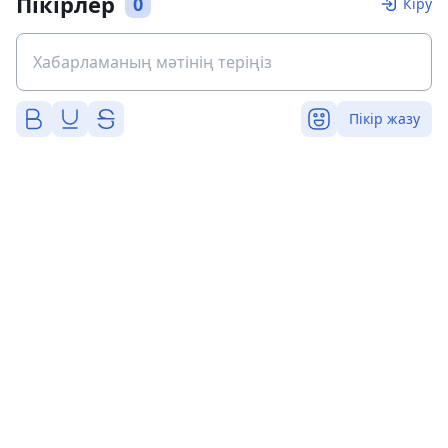
Пікірлер
0
Кіру
Пікір жазу