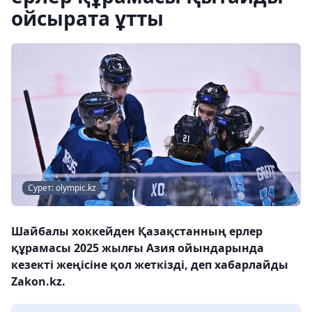
ойсырата ұтты
Сурет: olympic.kz
Шайбалы хоккейден Қазақстанның ерлер
құрамасы 2025 жылғы Азия ойындарында
кезекті жеңісіне қол жеткізді, деп хабарлайды
Zakon.kz.