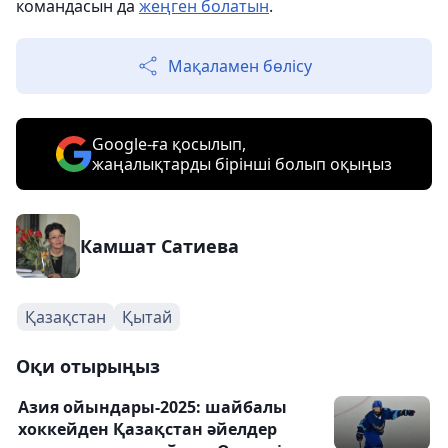
командасын да
жеңген болатын
.
Мақаламен бөлісу
Google-ға қосылып,
жаңалықтарды бірінші болып оқыңыз
Камшат Сатиева
Қазақстан
Қытай
Оқи отырыңыз
Азия ойындары-2025: шайбалы
хоккейден Қазақстан әйелдер