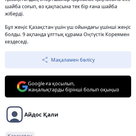
шайба соғып, өз қақпасына тек бір ғана шайба
жіберді.
Бұл жеңіс Қазақстан үшін үш ойындағы үшінші жеңіс
болды. 9 ақпанда ұлттық құрама Оңтүстік Кореямен
кездеседі.
Мақаламен бөлісу
Google-ға қосылып,
жаңалықтарды бірінші болып оқыңыз
Айдос Қали