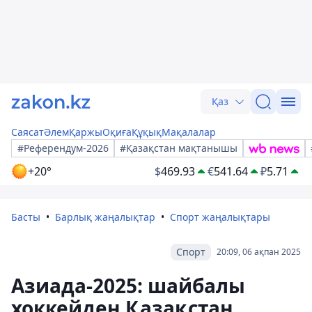
Қаз
Саясат
Әлем
Қаржы
Оқиға
Құқық
Мақалалар
#Референдум-2026
#Қазақстан мақтанышы
+20°
$
469.93
€
541.64
₽
5.71
Басты
Барлық жаңалықтар
Спорт жаңалықтары
Спорт
20:09, 06 ақпан 2025
Азиада-2025: шайбалы
хоккейден Қазақстан