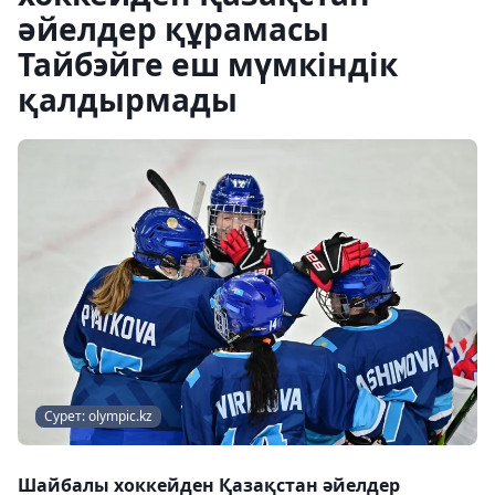
әйелдер құрамасы
Тайбэйге еш мүмкіндік
қалдырмады
Сурет: olympic.kz
Шайбалы хоккейден Қазақстан әйелдер