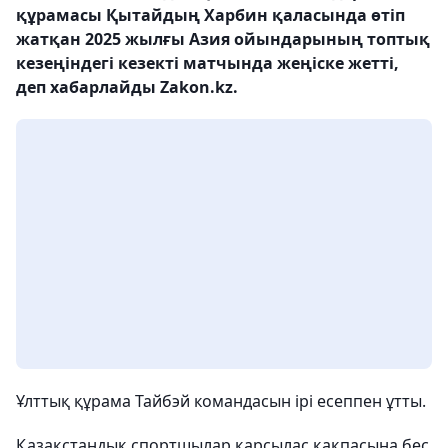
құрамасы Қытайдың Харбин қаласында өтіп
жатқан 2025 жылғы Азия ойындарының топтық
кезеңіндегі кезекті матчында жеңіске жетті,
деп хабарлайды Zakon.kz.
Ұлттық құрама Тайбэй командасын ірі есеппен ұтты.
Қазақстандық спортшылар қарсылас қақпасына бес