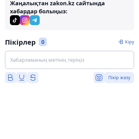
Жаңалықтан zakon.kz сайтында
хабардар болыңыз:
Пікірлер
0
Кіру
Пікір жазу