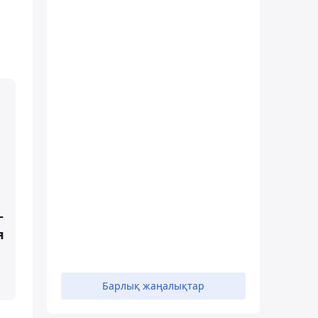
–
я
Барлық жаңалықтар