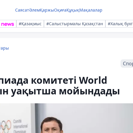
Саясат
Әлем
Қаржы
Оқиға
Құқық
Мақалалар
#Қазақмыс
#Салыстырмалы Қазақстан
#Халық бухг
тары
Спо
иада комитеті World
сын уақытша мойындады