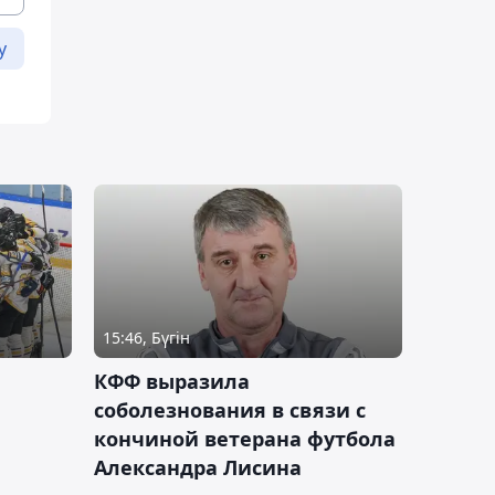
у
15:46, Бүгін
КФФ выразила
соболезнования в связи с
кончиной ветерана футбола
Александра Лисина