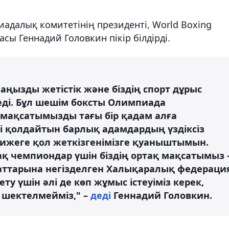
адалық комитетінің президенті, World Boxing
ы Геннадий Головкин пікір білдірді.
ңызды жетістік және біздің спорт дұрыс
ді. Бұл шешім боксты Олимпиада
мақсатымызды тағы бір қадам алға
ті қолдайтын барлық адамдардың үздіксіз
тижеге қол жеткізгенімізге қуаныштымын.
 чемпиондар үшін біздің ортақ мақсатымыз 
аттарына негізделген Халықаралық федераци
у үшін әлі де көп жұмыс істеуіміз керек,
н шектелмейміз," –
деді
Геннадий Головкин.