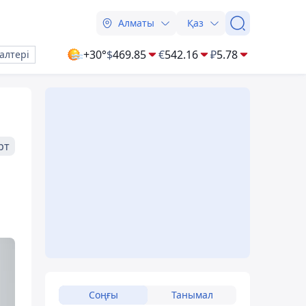
Алматы
Қаз
+30°
$
469.85
€
542.16
₽
5.78
алтері
рт
Соңғы
Танымал