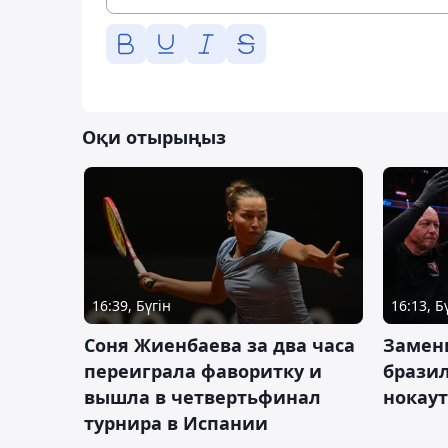
Оқи отырыңыз
16:39, Бүгін
16:13, Б
Соня Жиенбаева за два часа
Замен
переиграла фаворитку и
брази
вышла в четвертьфинал
нокау
турнира в Испании