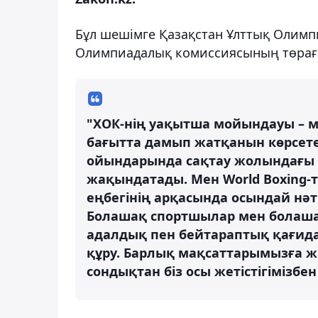
Бұл шешімге Қазақстан Ұлттық Олимпи
Олимпиадалық комиссиясының төрағас
"ХОК-нің уақытша мойындауы – ма
бағытта дамып жатқанын көрсете
ойындарында сақтау жолындағы 
жақындатады. Мен World Boxing-
еңбегінің арқасында осындай нә
Болашақ спортшылар мен болашақ
адалдық пен бейтараптық қағид
құру. Барлық мақсаттарымызға жет
сондықтан біз осы жетістігімізбе