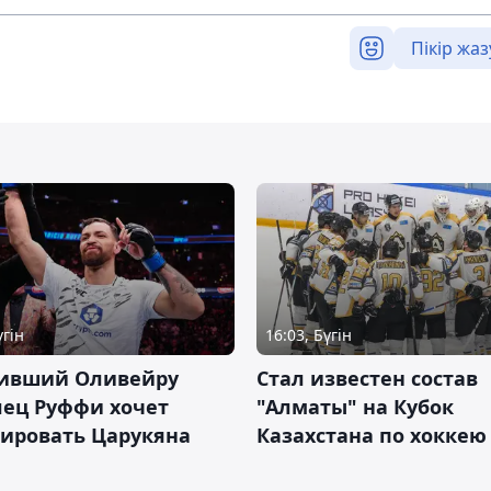
Пікір жаз
үгін
16:03, Бүгін
ивший Оливейру
Стал известен состав
лец Руффи хочет
"Алматы" на Кубок
тировать Царукяна
Казахстана по хоккею