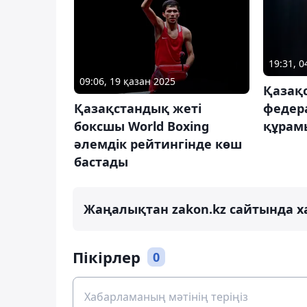
19:31, 
09:06, 19 қазан 2025
Қазақс
федера
Қазақстандық жеті
құрам
боксшы World Boxing
әлемдік рейтингінде көш
бастады
Жаңалықтан zakon.kz сайтында х
Пікірлер
0