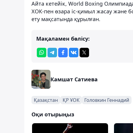
Айта кетейік, World Boxing Олимпиа
ХОК-пен өзара іс-қимыл жасау және 
ету мақсатында құрылған.
Мақаламен бөлісу:
Камшат Сатиева
Қазақстан
ҚР ҰОК
Головкин Геннадий
Оқи отырыңыз