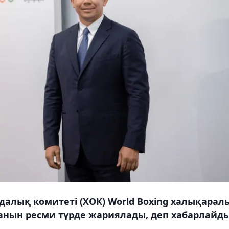
алық комитеті (ХОК) World Boxing халықарал
нын ресми түрде жариялады, деп хабарлайд