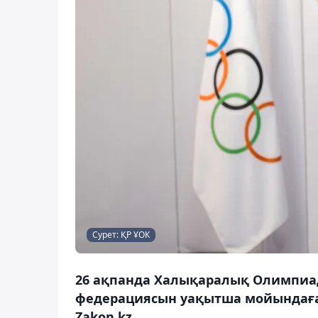
Сурет: ҚР ҰОК
26 ақпанда Халықаралық Олимпиад
федерациясын уақытша мойындаға
Zakon.kz.