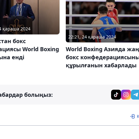
04 қараша 2024
22:21, 24 қараша 2024
тан бокс
циясы World Boxing
World Boxing Азияда жа
ына енді
бокс конфедерациясын
құрылғанын хабарлады
абардар болыңыз: