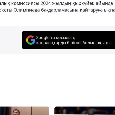
далық комиссиясы 2024 жылдың қыркүйек айында
боксты Олимпиада бағдарламасына қайтаруға ықп
Google-ға қосылып,
жаңалықтарды бірінші болып оқыңыз