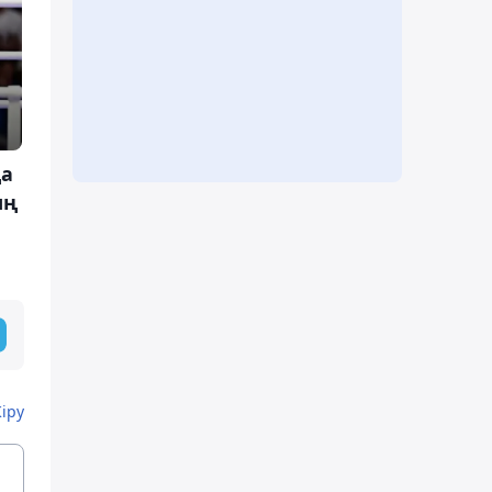
ңа
ың
Кіру