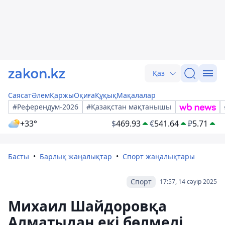
Қаз
Саясат
Әлем
Қаржы
Оқиға
Құқық
Мақалалар
#Референдум-2026
#Қазақстан мақтанышы
+33°
$
469.93
€
541.64
₽
5.71
Басты
Барлық жаңалықтар
Спорт жаңалықтары
Спорт
17:57, 14 сәуір 2025
Михаил Шайдоровқа
Алматыдан екі бөлмелі