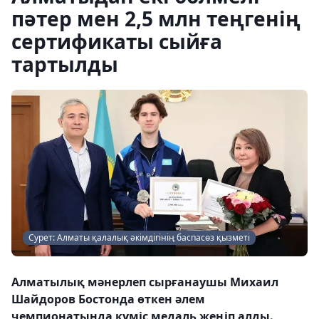
пәтер мен 2,5 млн теңгенің
сертификаты сыйға
тартылды
Сурет: Алматы қалалық әкімдігінің баспасөз қызметі
Алматылық мәнерлеп сырғанаушы Михаил
Шайдоров Бостонда өткен әлем
чемпионатында күміс медаль жеңіп алды.