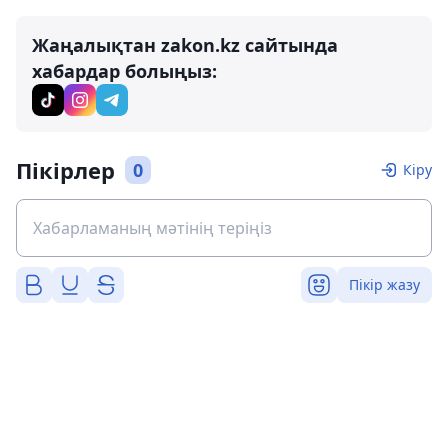
Жаңалықтан zakon.kz сайтында
хабардар болыңыз:
Пікірлер
0
Кіру
Пікір жазу