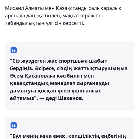
Михаил Алматы мен Қазақстанды халықаралық
аренада даңққа бөлеп, мақсаткерлік пен
табандылықтың үлгісін көрсетті.
"Сіз жүздеген жас спортшыға шабыт
бердіңіз. Әсіресе, сіздің жаттықтырушыңыз
Әсем Қасановаға кәсібилігі мен
қазақстандық мәнерлеп сырғанауды
дамытуға қосқан үлесі үшін алғыс
айтамыз", — деді Шаханов.
"Бұл менің ғана емес, көпшіліктің еңбегінің