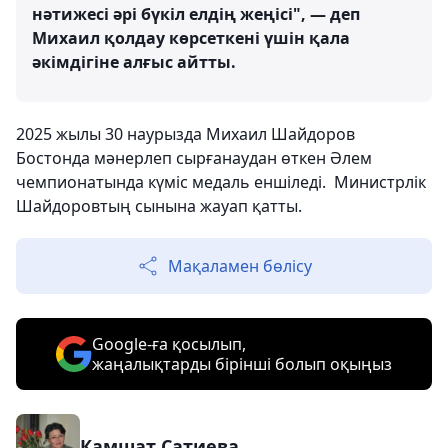
нәтижесі әрі бүкіл елдің жеңісі", — деп
Михаил қолдау көрсеткені үшін қала
әкімдігіне алғыс айтты.
2025 жылы 30 наурызда Михаил Шайдоров
Бостонда мәнерлеп сырғанаудан өткен Әлем
чемпионатында күміс медаль еншіледі. Министрлік
Шайдоровтың сынына жауап қатты.
Мақаламен бөлісу
Google-ға қосылып,
жаңалықтарды бірінші болып оқыңыз
Камшат Сатиева