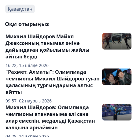
Қазақстан
Оқи отырыңыз
Михаил Шайдоров Майкл
Джексонның танымал әніне
дайындаған қойылымы жайлы
айтып берді
16:22, 15 шілде 2026
"Рахмет, Алматы": Олимпиада
чемпионы Михаил Шайдоров туған
қаласының тұрғындарына алғыс
айтты
09:57, 02 наурыз 2026
Михаил Шайдоров: Олимпиада
чемпионы атанғаныма әлі сене
алар емеспін, медальді Қазақстан
халқына арнаймын
04:28, 14 ақпан 2026