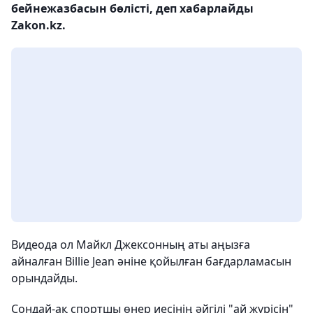
бейнежазбасын бөлісті, деп хабарлайды
Zakon.kz.
Видеода ол Майкл Джексонның аты аңызға
айналған Billie Jean әніне қойылған бағдарламасын
орындайды.
Сондай-ақ спортшы өнер иесінің әйгілі "ай жүрісін"