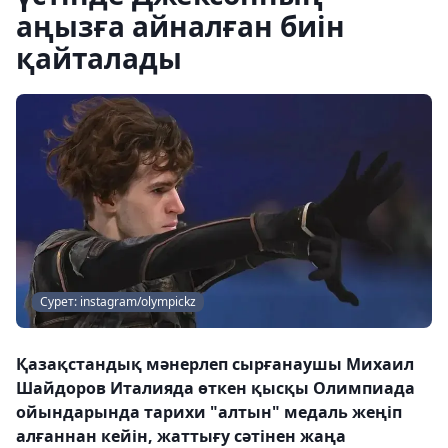
аңызға айналған биін
қайталады
Сурет: instagram/olympickz
Қазақстандық мәнерлеп сырғанаушы Михаил
Шайдоров Италияда өткен қысқы Олимпиада
ойындарында тарихи "алтын" медаль жеңіп
алғаннан кейін, жаттығу сәтінен жаңа