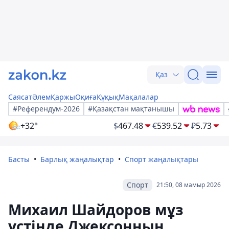
Қаз
Саясат
Әлем
Қаржы
Оқиға
Құқық
Мақалалар
#Референдум-2026
#Қазақстан мақтанышы
+32°
$
467.48
€
539.52
₽
5.73
Басты
Барлық жаңалықтар
Спорт жаңалықтары
Спорт
21:50, 08 мамыр 2026
Михаил Шайдоров мұз
үстінде Джексонның