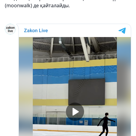
(moonwalk) де қайталайды.