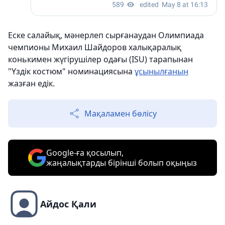
Еске салайық, мәнерлеп сырғанаудан Олимпиада
чемпионы Михаил Шайдоров халықаралық
конькимен жүгірушілер одағы (ISU) тарапынан
"Үздік костюм" номинациясына
ұсынылғанын
жазған едік.
Мақаламен бөлісу
Google-ға қосылып,
жаңалықтарды бірінші болып оқыңыз
Айдос Қали