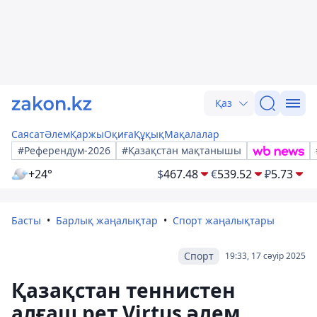
Қаз
Саясат
Әлем
Қаржы
Оқиға
Құқық
Мақалалар
#Референдум-2026
#Қазақстан мақтанышы
+24°
$
467.48
€
539.52
₽
5.73
Басты
Барлық жаңалықтар
Спорт жаңалықтары
Спорт
19:33, 17 сәуір 2025
Қазақстан теннистен
алғаш рет Virtus әлем