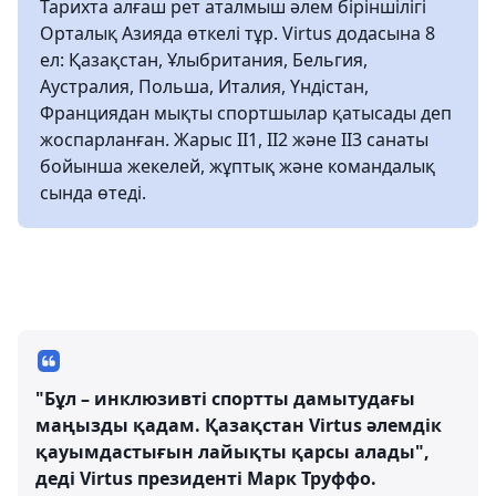
Тарихта алғаш рет аталмыш әлем біріншілігі
Орталық Азияда өткелі тұр. Virtus додасына 8
ел: Қазақстан, Ұлыбритания, Бельгия,
Аустралия, Польша, Италия, Үндістан,
Франциядан мықты спортшылар қатысады деп
жоспарланған. Жарыс II1, II2 және II3 санаты
бойынша жекелей, жұптық және командалық
сында өтеді.
"Бұл – инклюзивті спортты дамытудағы
маңызды қадам. Қазақстан Virtus әлемдік
қауымдастығын лайықты қарсы алады",
деді Virtus президенті Марк Труффо.