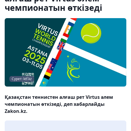
чемпионатын өткізеді
Сурет: ktf.kz
Қазақстан теннистен алғаш рет Virtus әлем
чемпионатын өткізеді, деп хабарлайды
Zakon.kz.