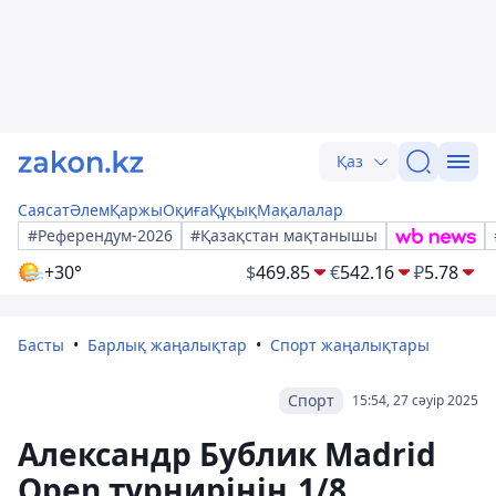
Қаз
Саясат
Әлем
Қаржы
Оқиға
Құқық
Мақалалар
#Референдум-2026
#Қазақстан мақтанышы
+30°
$
469.85
€
542.16
₽
5.78
Басты
Барлық жаңалықтар
Спорт жаңалықтары
Спорт
15:54, 27 сәуір 2025
Александр Бублик Madrid
Open турнирінің 1/8