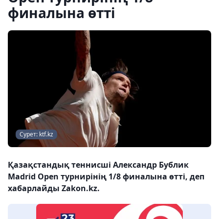
финалына өтті
Сурет: ktf.kz
Қазақстандық теннисші Александр Бублик
Madrid Open турнирінің 1/8 финалына өтті, деп
хабарлайды Zakon.kz.