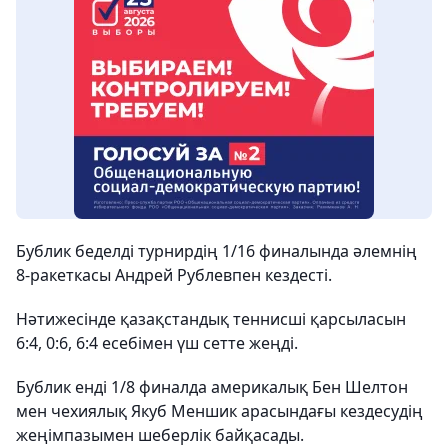
Бублик беделді турнирдің 1/16 финалында әлемнің
8-ракеткасы Андрей Рублевпен кездесті.
Нәтижесінде қазақстандық теннисші қарсыласын
6:4, 0:6, 6:4 есебімен үш сетте жеңді.
Бублик енді 1/8 финалда америкалық Бен Шелтон
мен чехиялық Якуб Меншик арасындағы кездесудің
жеңімпазымен шеберлік байқасады.