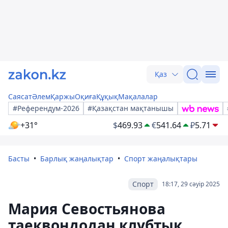
Қаз
Саясат
Әлем
Қаржы
Оқиға
Құқық
Мақалалар
#Референдум-2026
#Қазақстан мақтанышы
+31°
$
469.93
€
541.64
₽
5.71
Басты
Барлық жаңалықтар
Спорт жаңалықтары
Спорт
18:17, 29 сәуір 2025
Мария Севостьянова
таеквондодан клубтық