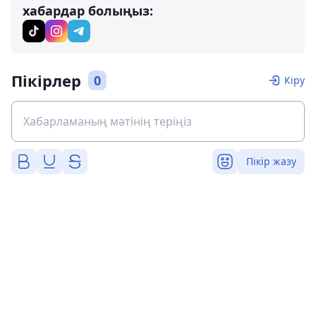
хабардар болыңыз:
Пікірлер
0
Кіру
Пікір жазу