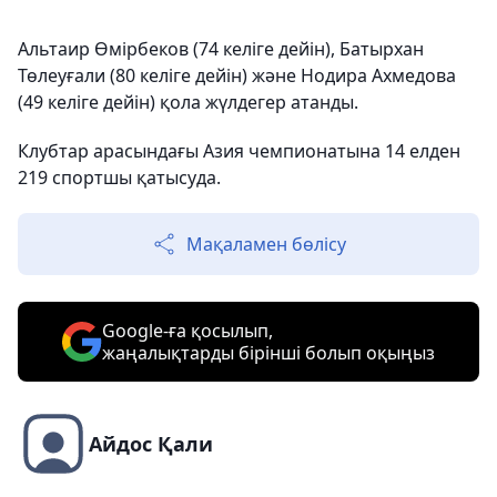
Альтаир Өмірбеков (74 келіге дейін), Батырхан
Төлеуғали (80 келіге дейін) және Нодира Ахмедова
(49 келіге дейін) қола жүлдегер атанды.
Клубтар арасындағы Азия чемпионатына 14 елден
219 спортшы қатысуда.
Мақаламен бөлісу
Google-ға қосылып,
жаңалықтарды бірінші болып оқыңыз
Айдос Қали