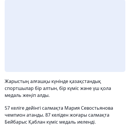
Жарыстың алғашқы күнінде қазақстандық
спортшылар бір алтын, бір күміс және үш қола
медаль жеңіп алды.
57 келіге дейінгі салмақта Мария Севостьянова
чемпион атанды. 87 келіден жоғары салмақта
Бейбарыс Қаблан күміс медаль иеленді.