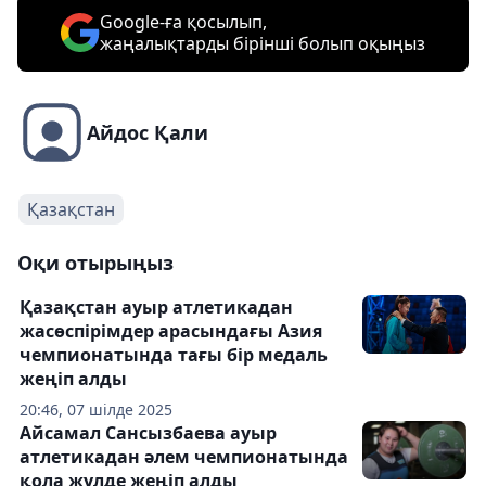
Google-ға қосылып,
жаңалықтарды бірінші болып оқыңыз
Айдос Қали
Қазақстан
Оқи отырыңыз
Қазақстан ауыр атлетикадан
жасөспірімдер арасындағы Азия
чемпионатында тағы бір медаль
жеңіп алды
20:46, 07 шілде 2025
Айсамал Сансызбаева ауыр
атлетикадан әлем чемпионатында
қола жүлде жеңіп алды