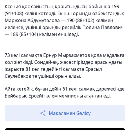
Ксения қос сайыстың қорытындысы бойынша 199
(91+108) келіні көтерді. Екінші орынды өзбекстандық
Маржона Абдумуталова — 190 (88+102) келімен
иеленсе, үшінші орынды ресейлік Полина Павлович
— 189 (85+104) келімен еншіледі.
73 келі салмақта Ернұр Мырзахметов қола медальға
қол жеткізді. Сондай-ақ, жасөспірімдер арасындағы
жарыста 81 келіге дейінгі салмақта Ерасыл
Сәулебеков те үшінші орын алды.
Айта кетейік, бұған дейін 61 келі салмақ дәрежесінде
Бейбарыс Ерсейіт әлем чемпионы атанған еді.
Мақаламен бөлісу