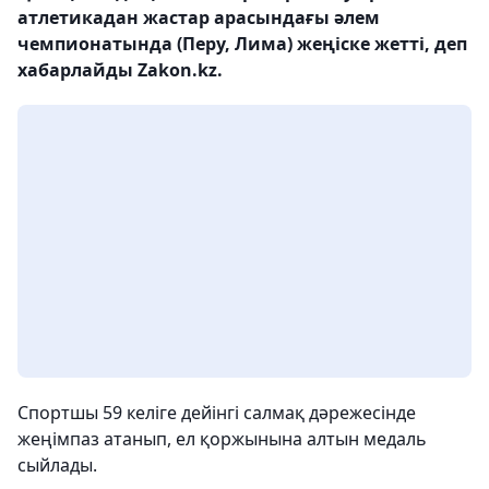
атлетикадан жастар арасындағы әлем
чемпионатында (Перу, Лима) жеңіске жетті, деп
хабарлайды Zakon.kz.
Спортшы 59 келіге дейінгі салмақ дәрежесінде
жеңімпаз атанып, ел қоржынына алтын медаль
сыйлады.