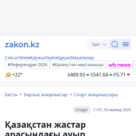
Қаз
Саясат
Әлем
Қаржы
Оқиға
Құқық
Мақалалар
#Референдум-2026
#Қазақстан мақтанышы
+22°
$
469.93
€
541.64
₽
5.71
Басты
Барлық жаңалықтар
Спорт жаңалықтары
Спорт
11:57, 03 мамыр 2025
Қазақстан жастар
арасындағы ауыр