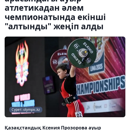
атлетикадан әлем
чемпионатында екінші
"алтынды" жеңіп алды
Сурет: olympic.kz
Қазақстандық Ксения Прозорова ауыр