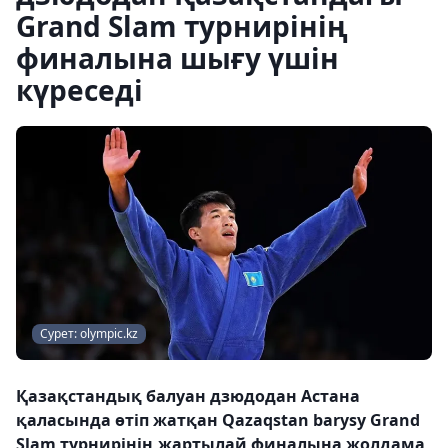
Grand Slam турнирінің
финалына шығу үшін
күреседі
Сурет: olympic.kz
Қазақстандық балуан дзюдодан Астана
қаласында өтіп жатқан Qazaqstan barysy Grand
Slam турнирінің жартылай финалына жолдама