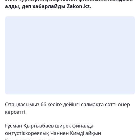
алды, деп хабарлайды Zakon.kz.
Отандасымыз 66 келіге дейінгі салмақта сәтті өнер
көрсетті.
Ғұсман Қырғызбаев ширек финалда
оңтүстіккореялық Чаннен Кимді айқын