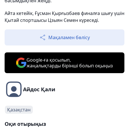
басымдықпен жеңді.
Айта кетейік, Ғұсман Қырғызбаев финалға шығу үшін
Қытай спортшысы Цзыян Семен күреседі.
Мақаламен бөлісу
Google-ға қосылып,
жаңалықтарды бірінші болып оқыңыз
Айдос Қали
Қазақстан
Оқи отырыңыз