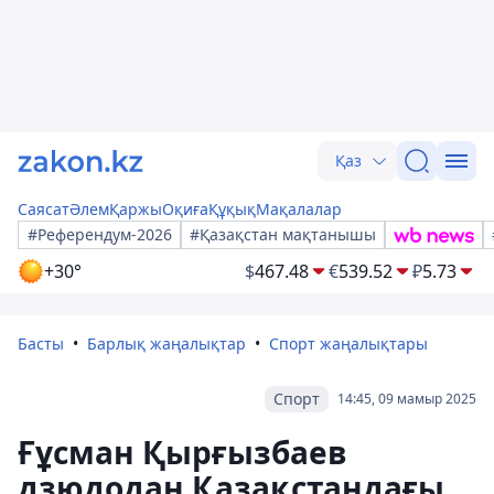
Қаз
Саясат
Әлем
Қаржы
Оқиға
Құқық
Мақалалар
#Референдум-2026
#Қазақстан мақтанышы
+30°
$
467.48
€
539.52
₽
5.73
Басты
Барлық жаңалықтар
Спорт жаңалықтары
Спорт
14:45, 09 мамыр 2025
Ғұсман Қырғызбаев
дзюдодан Қазақстандағы