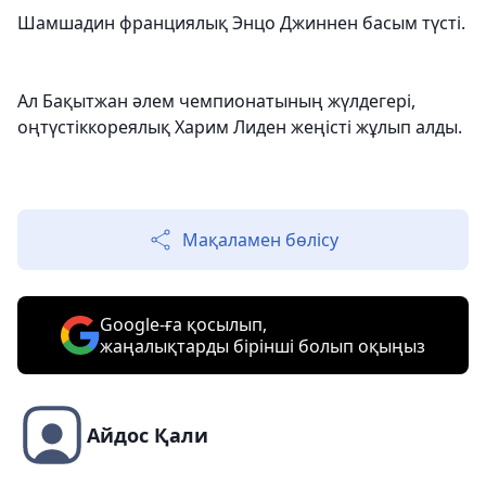
Шамшадин франциялық Энцо Джиннен басым түсті.
Ал Бақытжан әлем чемпионатының жүлдегері,
оңтүстіккореялық Харим Лиден жеңісті жұлып алды.
Мақаламен бөлісу
Google-ға қосылып,
жаңалықтарды бірінші болып оқыңыз
Айдос Қали