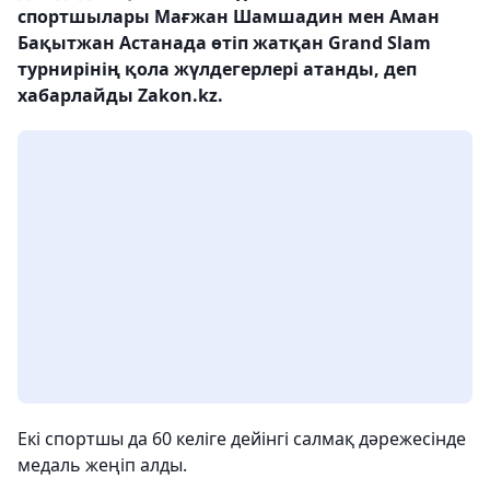
спортшылары Мағжан Шамшадин мен Аман
Бақытжан Астанада өтіп жатқан Grand Slam
турнирінің қола жүлдегерлері атанды, деп
хабарлайды Zakon.kz.
Екі спортшы да 60 келіге дейінгі салмақ дәрежесінде
медаль жеңіп алды.