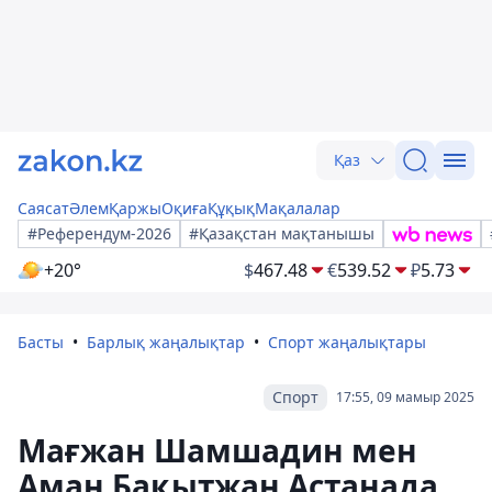
Қаз
Саясат
Әлем
Қаржы
Оқиға
Құқық
Мақалалар
#Референдум-2026
#Қазақстан мақтанышы
+20°
$
467.48
€
539.52
₽
5.73
Басты
Барлық жаңалықтар
Спорт жаңалықтары
Спорт
17:55, 09 мамыр 2025
Мағжан Шамшадин мен
Аман Бақытжан Астанада