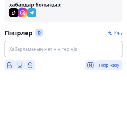
хабардар болыңыз:
Пікірлер
0
Кіру
Пікір жазу