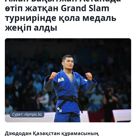
өтіп жатқан Grand Slam
турнирінде қола медаль
жеңіп алды
Сурет: olympic.kz
Дзюдодан Қазақстан құрамасының