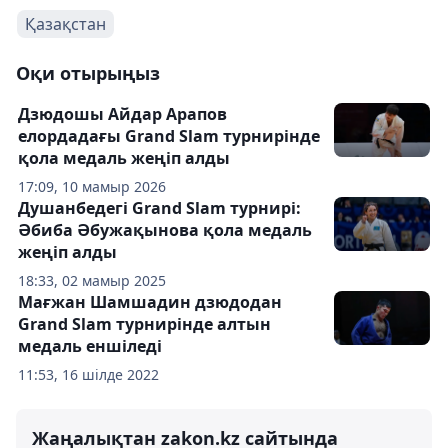
Қазақстан
Оқи отырыңыз
Дзюдошы Айдар Арапов
елордадағы Grand Slam турнирінде
қола медаль жеңіп алды
17:09, 10 мамыр 2026
Душанбедегі Grand Slam турнирі:
Әбиба Әбужақынова қола медаль
жеңіп алды
18:33, 02 мамыр 2025
Мағжан Шамшадин дзюдодан
Grand Slam турнирінде алтын
медаль еншіледі
11:53, 16 шілде 2022
Жаңалықтан zakon.kz сайтында