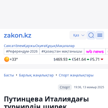
Қаз
Саясат
Әлем
Қаржы
Оқиға
Құқық
Мақалалар
#Референдум-2026
#Қазақстан мақтанышы
+33°
$
469.93
€
541.64
₽
5.71
Басты
Барлық жаңалықтар
Спорт жаңалықтары
Спорт
19:36, 13 мамыр 2025
Путинцева Италиядағы
турнирдің ширек