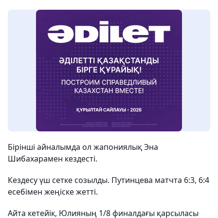
Бірінші айналымда ол жапониялық Эна
Шибахарамен кездесті.
Кездесу үш сетке созылды. Путинцева матчта 6:3, 6:4
есебімен жеңіске жетті.
Айта кетейік, Юлияның 1/8 финалдағы қарсыласы