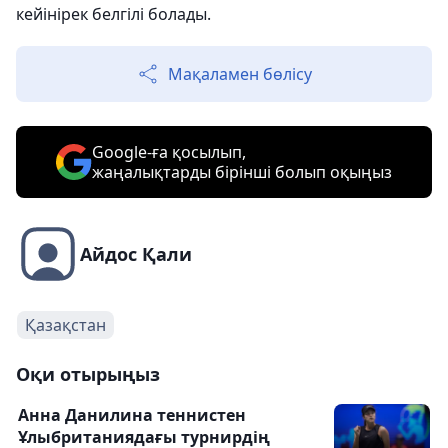
кейінірек белгілі болады.
Мақаламен бөлісу
Google-ға қосылып,
жаңалықтарды бірінші болып оқыңыз
Айдос Қали
Қазақстан
Оқи отырыңыз
Анна Данилина теннистен
Ұлыбританиядағы турнирдің