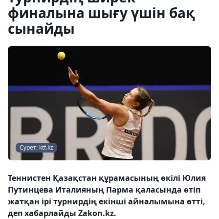
финалына шығу үшін бақ
сынайды
Сурет: ktf.kz
Теннистен Қазақстан құрамасының өкілі Юлия
Путинцева Италияның Парма қаласында өтіп
жатқан ірі турнирдің екінші айналымына өтті,
деп хабарлайды Zakon.kz.