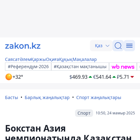
Қаз
Саясат
Әлем
Қаржы
Оқиға
Құқық
Мақалалар
#Референдум-2026
#Қазақстан мақтанышы
+32°
$
469.93
€
541.64
₽
5.71
Басты
Барлық жаңалықтар
Спорт жаңалықтары
Спорт
10:50, 24 мамыр 2025
Бокстан Азия
чемпионатында Қазақстан