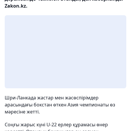
Zakon.kz.
Шри-Ланкада жастар мен жасөспірімдер
арасындағы бокстан өткен Азия чемпионаты өз
мәресіне жетті.
Соңғы жарыс күні U-22 ерлер құрамасы өнер