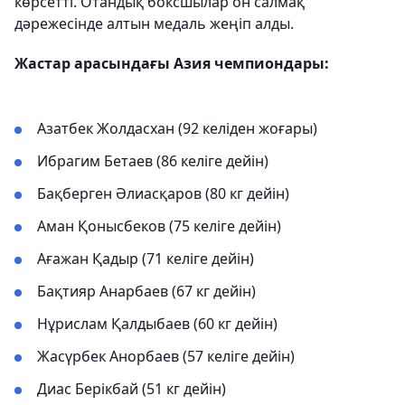
көрсетті. Отандық боксшылар он салмақ
дәрежесінде алтын медаль жеңіп алды.
Жастар арасындағы Азия чемпиондары:
Азатбек Жолдасхан (92 келіден жоғары)
Ибрагим Бетаев (86 келіге дейін)
Бақберген Әлиасқаров (80 кг дейін)
Аман Қонысбеков (75 келіге дейін)
Ағажан Қадыр (71 келіге дейін)
Бақтияр Анарбаев (67 кг дейін)
Нұрислам Қалдыбаев (60 кг дейін)
Жасүрбек Анорбаев (57 келіге дейін)
Диас Берікбай (51 кг дейін)