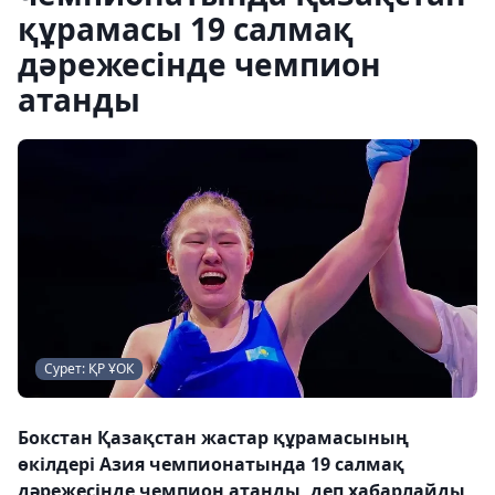
құрамасы 19 салмақ
дәрежесінде чемпион
атанды
Сурет: ҚР ҰОК
Бокстан Қазақстан жастар құрамасының
өкілдері Азия чемпионатында 19 салмақ
дәрежесінде чемпион атанды, деп хабарлайды