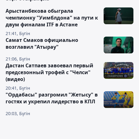
Арыстанбекова обыграла
чемпионку "Уимблдона" на пути к
двум финалам ITF в Астане
21:41, Бүгін
Самат Смаков официально
возглавил "Атырау"
21:06, Бүгін
Дастан Сатпаев завоевал первый
предсезонный трофей с "Челси"
(видео)
20:41, Бүгін
"Ордабасы" разгромил "Жетысу" в
гостях и укрепил лидерство в КПЛ
20:03, Бүгін