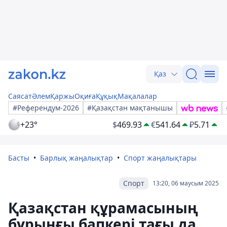
Қаз
Саясат
Әлем
Қаржы
Оқиға
Құқық
Мақалалар
#Референдум-2026
#Қазақстан мақтанышы
+23°
$
469.93
€
541.64
₽
5.71
Басты
Барлық жаңалықтар
Спорт жаңалықтары
Спорт
13:20, 06 маусым 2025
Қазақстан құрамасының
бұрынғы бапкері тағы да