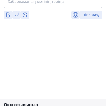
Пікір жазу
Оқи отырыңыз