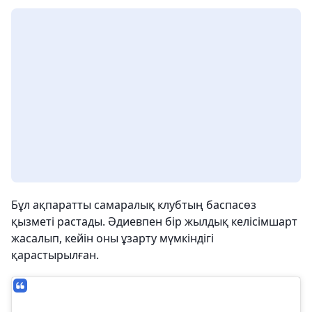
Бұл ақпаратты самаралық клубтың баспасөз
қызметі растады. Әдиевпен бір жылдық келісімшарт
жасалып, кейін оны ұзарту мүмкіндігі
қарастырылған.