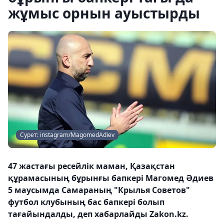
жұмыс орнын ауыстырды
Сурет: instagram/MagomedAdiev
47 жастағы ресейлік маман, Қазақстан
құрамасының бұрынғы бапкері Магомед Әдиев
5 маусымда Самараның "Крылья Советов"
футбол клубының бас бапкері болып
тағайындалды, деп хабарлайды Zakon.kz.