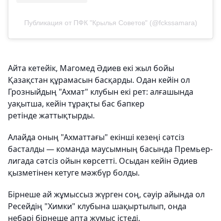
Публикация от ПФК "Крылья Советов" (@fckssamara)
Айта кетейік, Магомед Әдиев екі жыл бойы
Қазақстан құрамасын басқарды. Одан кейін ол
Грозныйдың "Ахмат" клубын екі рет: алғашында
уақытша, кейін тұрақты бас бапкер
ретінде жаттықтырды.
Алайда оның "Ахматтағы" екінші кезеңі сәтсіз
басталды — команда маусымның басында Премьер-
лигада сәтсіз ойын көрсетті. Осыдан кейін Әдиев
қызметінен кетуге мәжбүр болды.
Бірнеше ай жұмыссыз жүрген соң, сәуір айында ол
Ресейдің "Химки" клубына шақыртылып, онда
небәрі бірнеше апта жұмыс істеді.