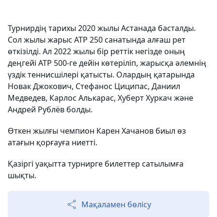
Турнирдің тарихы 2020 жылы Астанада басталды.
Сол жылы жарыс ATP 250 санатында алғаш рет
өткізілді. Ал 2022 жылы бір реттік негізде оның
деңгейі ATP 500-ге дейін көтеріліп, жарысқа әлемнің
үздік теннисшілері қатысты. Олардың қатарында
Новак Джокович, Стефанос Циципас, Даниил
Медведев, Карлос Алькарас, Хуберт Хуркач және
Андрей Рублёв болды.
Өткен жылғы чемпион Карен Хачанов биыл өз
атағын қорғауға ниетті.
Қазіргі уақытта турнирге билеттер сатылымға
шықты.
Мақаламен бөлісу