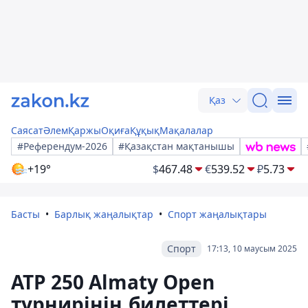
Қаз
Саясат
Әлем
Қаржы
Оқиға
Құқық
Мақалалар
#Референдум-2026
#Қазақстан мақтанышы
+19°
$
467.48
€
539.52
₽
5.73
Басты
Барлық жаңалықтар
Спорт жаңалықтары
Спорт
17:13, 10 маусым 2025
ATP 250 Almaty Open
турнирінің билеттері