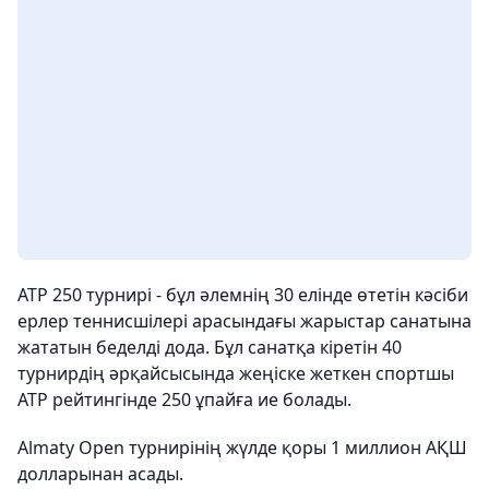
ATP 250 турнирі - бұл әлемнің 30 елінде өтетін кәсіби
ерлер теннисшілері арасындағы жарыстар санатына
жататын беделді дода. Бұл санатқа кіретін 40
турнирдің әрқайсысында жеңіске жеткен спортшы
ATP рейтингінде 250 ұпайға ие болады.
Almaty Open турнирінің жүлде қоры 1 миллион АҚШ
долларынан асады.