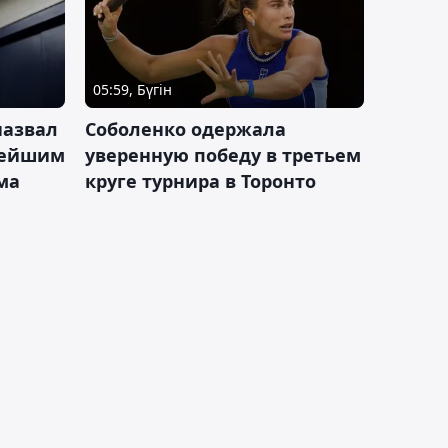
05:59, Бүгін
назвал
Соболенко одержала
лейшим
уверенную победу в третьем
ма
круге турнира в Торонто