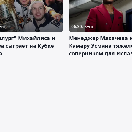
үгін
06:30, Бүгін
ллург" Михайлиса и
Менеджер Махачева 
а сыграет на Кубке
Камару Усмана тяже
а
соперником для Исла