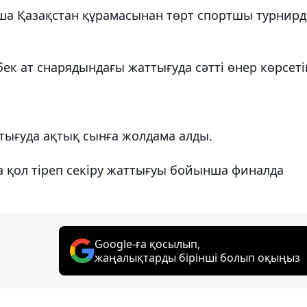
нша Қазақстан құрамасынан төрт спортшы турнирд
к ат снарядындағы жаттығуда сәтті өнер көрсеті
ығуда ақтық сынға жолдама алды.
 қол тіреп секіру жаттығуы бойынша финалда
Google-ға қосылып,
жаңалықтарды бірінші болып оқыңыз