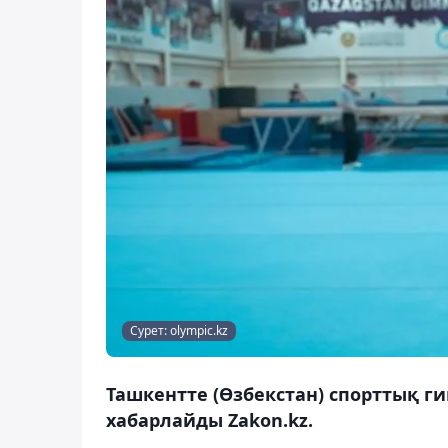
Сурет: olympic.kz
Ташкентте (Өзбекстан) спорттық ги
хабарлайды Zakon.kz.