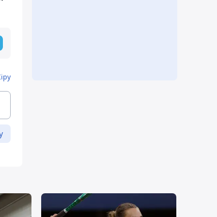
Кіру
у