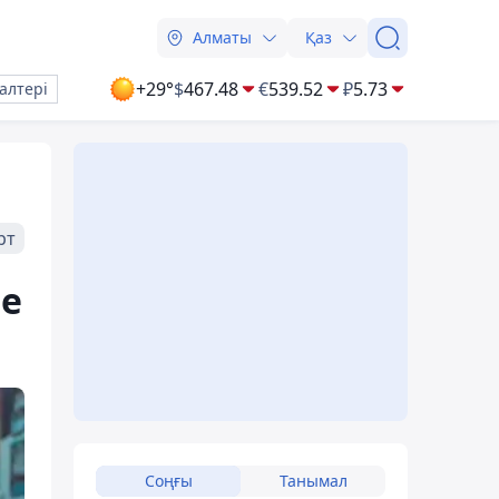
Алматы
Қаз
+29°
$
467.48
€
539.52
₽
5.73
алтері
рт
ge
Соңғы
Танымал