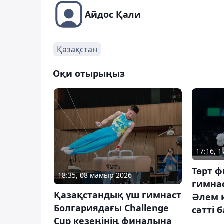
Айдос Қали
Қазақстан
Оқи отырыңыз
17:16, 1
Төрт ф
18:35, 08 мамыр 2026
гимна
Қазақстандық үш гимнаст
Әлем 
Болгариядағы Challenge
сәтті 
Cup кезеңінің финалына