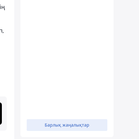
ің
п,
Барлық жаңалықтар