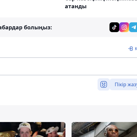
атанды
абардар болыңыз:
Пікір жаз