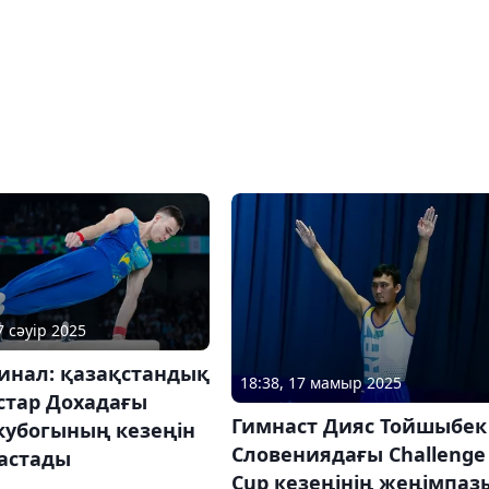
7 сәуір 2025
инал: қазақстандық
18:38, 17 мамыр 2025
стар Дохадағы
Гимнаст Дияс Тойшыбек
кубогының кезеңін
Словениядағы Challenge
бастады
Cup кезеңінің жеңімпаз