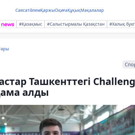
Саясат
Әлем
Қаржы
Оқиға
Құқық
Мақалалар
#Қазақмыс
#Салыстырмалы Қазақстан
#Халық бухг
тары
Спо
стар Ташкенттегі Challen
дама алды