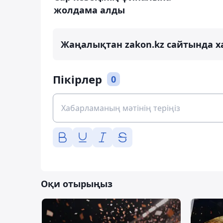
жолдама алды
Жаңалықтан zakon.kz сайтында х
Пікірлер
0
Оқи отырыңыз