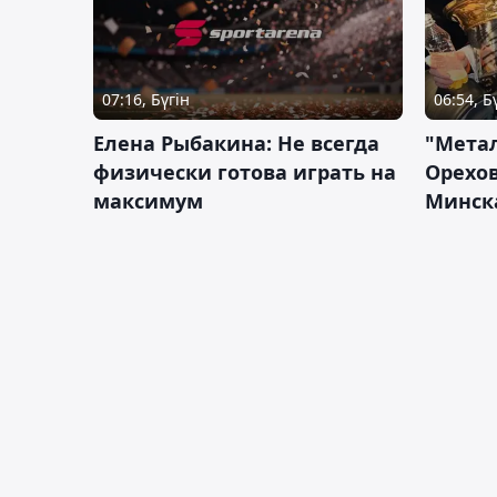
07:16, Бүгін
06:54, Б
Елена Рыбакина: Не всегда
"Мета
физически готова играть на
Орехов
максимум
Минск