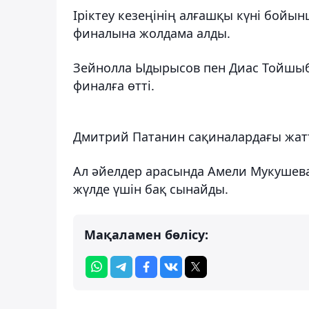
Іріктеу кезеңінің алғашқы күні бойы
финалына жолдама алды.
Зейнолла Ыдырысов пен Диас Тойшыбе
финалға өтті.
Дмитрий Патанин сақиналардағы жатт
Ал әйелдер арасында Амели Мукушева
жүлде үшін бақ сынайды.
Мақаламен бөлісу: