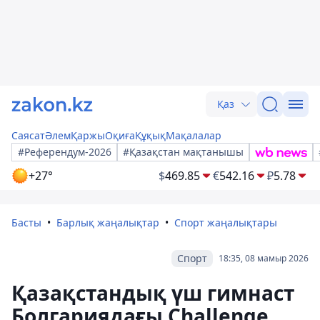
Қаз
Саясат
Әлем
Қаржы
Оқиға
Құқық
Мақалалар
#Референдум-2026
#Қазақстан мақтанышы
+27°
$
469.85
€
542.16
₽
5.78
Басты
Барлық жаңалықтар
Спорт жаңалықтары
Спорт
18:35, 08 мамыр 2026
Қазақстандық үш гимнаст
Болгариядағы Challenge