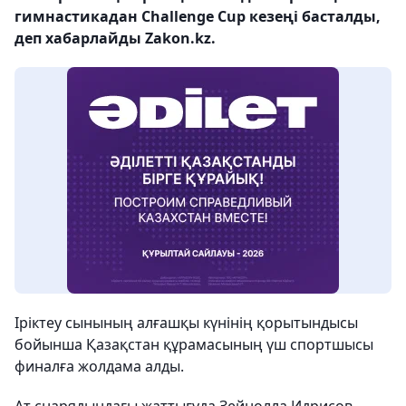
гимнастикадан Challenge Cup кезеңі басталды,
деп хабарлайды Zakon.kz.
Іріктеу сынының алғашқы күнінің қорытындысы
бойынша Қазақстан құрамасының үш спортшысы
финалға жолдама алды.