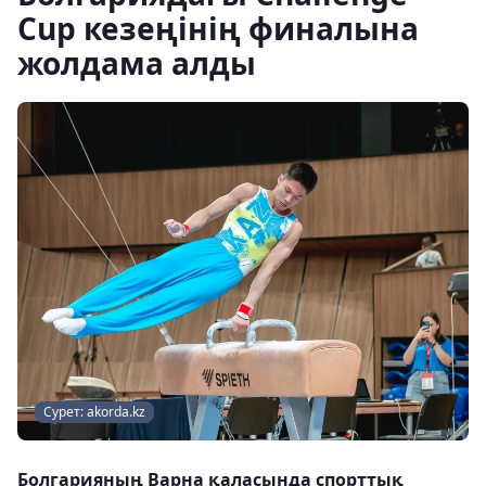
Cup кезеңінің финалына
жолдама алды
Сурет: akorda.kz
Болгарияның Варна қаласында спорттық