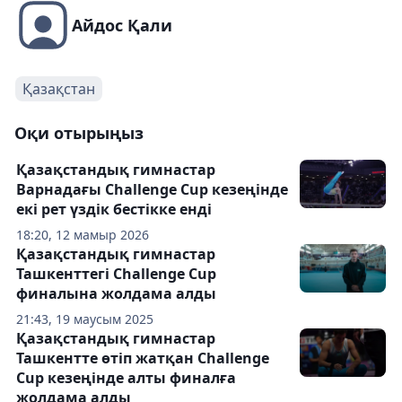
Айдос Қали
Қазақстан
Оқи отырыңыз
Қазақстандық гимнастар
Варнадағы Challenge Cup кезеңінде
екі рет үздік бестікке енді
18:20, 12 мамыр 2026
Қазақстандық гимнастар
Ташкенттегі Challenge Cup
финалына жолдама алды
21:43, 19 маусым 2025
Қазақстандық гимнастар
Ташкентте өтіп жатқан Challenge
Cup кезеңінде алты финалға
жолдама алды