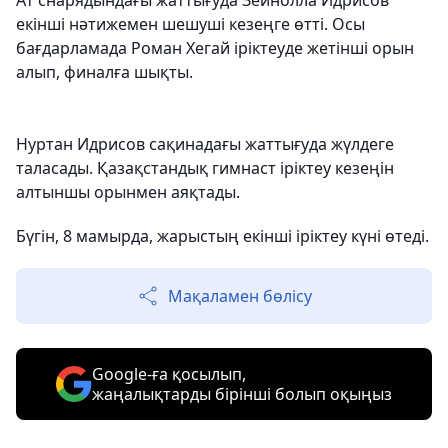
Ат снарядындағы жаттығуда Зейнолла Идрисов
екінші нәтижемен шешуші кезеңге өтті. Осы
бағдарламада Роман Хегай іріктеуде жетінші орын
алып, финалға шықты.
Нуртан Идрисов сақинадағы жаттығуда жүлдеге
таласады. Қазақстандық гимнаст іріктеу кезеңін
алтыншы орынмен аяқтады.
Бүгін, 8 мамырда, жарыстың екінші іріктеу күні өтеді.
Мақаламен бөлісу
Google-ға қосылып,
жаңалықтарды бірінші болып оқыңыз