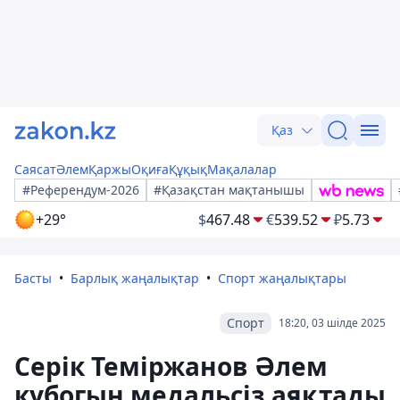
Қаз
Саясат
Әлем
Қаржы
Оқиға
Құқық
Мақалалар
#Референдум-2026
#Қазақстан мақтанышы
+29°
$
467.48
€
539.52
₽
5.73
Басты
Барлық жаңалықтар
Спорт жаңалықтары
Спорт
18:20, 03 шілде 2025
Серік Теміржанов Әлем
кубогын медальсіз аяқтады