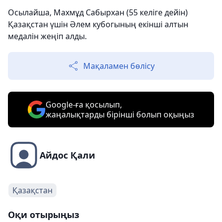
Осылайша, Махмұд Сабырхан (55 келіге дейін)
Қазақстан үшін Әлем кубогының екінші алтын
медалін жеңіп алды.
Мақаламен бөлісу
Google-ға қосылып,
жаңалықтарды бірінші болып оқыңыз
Айдос Қали
Қазақстан
Оқи отырыңыз