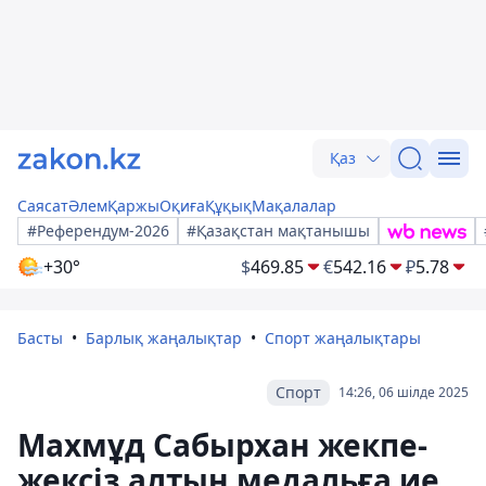
Қаз
Саясат
Әлем
Қаржы
Оқиға
Құқық
Мақалалар
#Референдум-2026
#Қазақстан мақтанышы
+30°
$
469.85
€
542.16
₽
5.78
Басты
Барлық жаңалықтар
Спорт жаңалықтары
Спорт
14:26, 06 шілде 2025
Махмұд Сабырхан жекпе-
жексіз алтын медальға ие