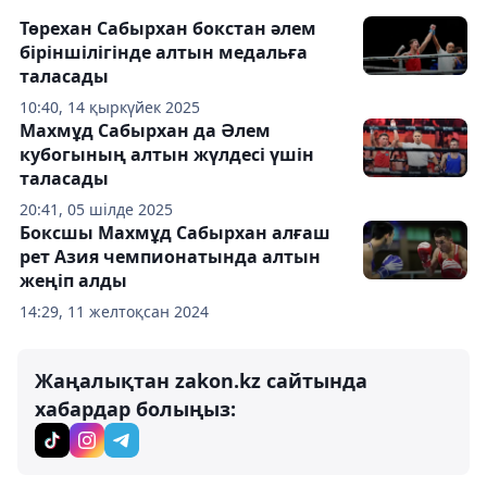
Төрехан Сабырхан бокстан әлем
біріншілігінде алтын медальға
таласады
10:40, 14 қыркүйек 2025
Махмұд Сабырхан да Әлем
кубогының алтын жүлдесі үшін
таласады
20:41, 05 шілде 2025
Боксшы Махмұд Сабырхан алғаш
рет Азия чемпионатында алтын
жеңіп алды
14:29, 11 желтоқсан 2024
Жаңалықтан zakon.kz сайтында
хабардар болыңыз: