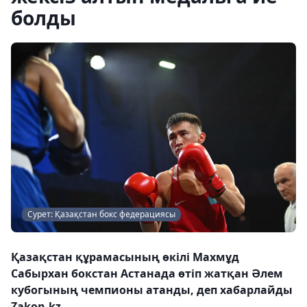
болды
Сурет: Қазақстан бокс федерациясы
Қазақстан құрамасының өкілі Махмұд
Сабырхан бокстан Астанада өтіп жатқан Әлем
кубогының чемпионы атанды, деп хабарлайды
Zakon.kz.