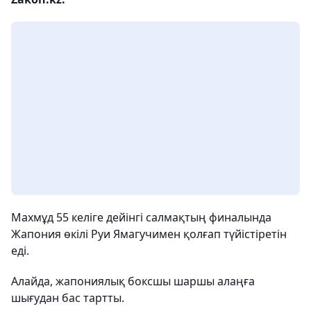
Махмұд 55 келіге дейінгі салмақтың финалында
Жапония өкілі Руи Ямагучимен қолғап түйістіретін
еді.
Алайда, жапониялық боксшы шаршы алаңға
шығудан бас тартты.