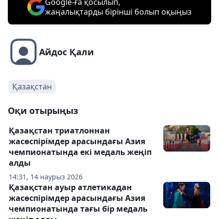
Google-ға қосылып,
жаңалықтарды бірінші болып оқыңыз
Айдос Қали
Қазақстан
Оқи отырыңыз
Қазақстан триатлоннан
жасөспірімдер арасындағы Азия
чемпионатында екі медаль жеңіп
алды
14:31, 14 наурыз 2026
Қазақстан ауыр атлетикадан
жасөспірімдер арасындағы Азия
чемпионатында тағы бір медаль