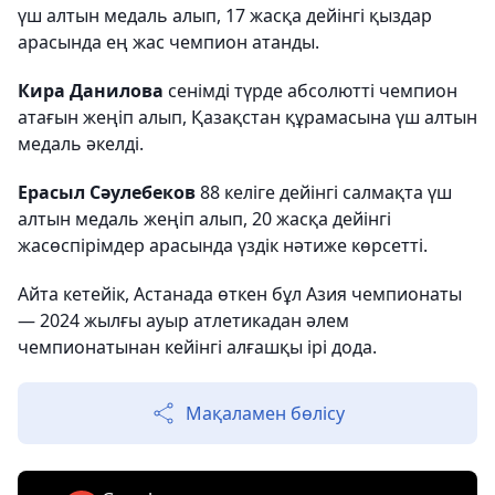
үш алтын медаль алып, 17 жасқа дейінгі қыздар
арасында ең жас чемпион атанды.
Кира Данилова
сенімді түрде абсолютті чемпион
атағын жеңіп алып, Қазақстан құрамасына үш алтын
медаль әкелді.
Ерасыл Сәулебеков
88 келіге дейінгі салмақта үш
алтын медаль жеңіп алып, 20 жасқа дейінгі
жасөспірімдер арасында үздік нәтиже көрсетті.
Айта кетейік, Астанада өткен бұл Азия чемпионаты
— 2024 жылғы ауыр атлетикадан әлем
чемпионатынан кейінгі алғашқы ірі дода.
Мақаламен бөлісу