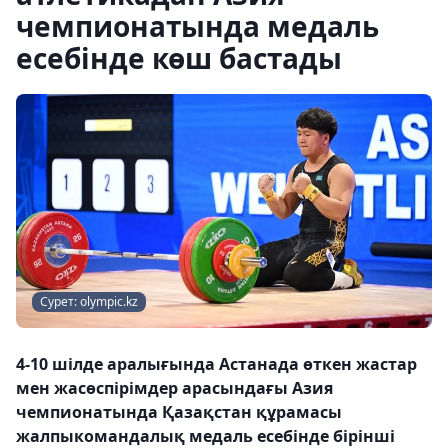
чемпионатында медаль
есебінде көш бастады
Сурет: olympic.kz
4-10 шілде аралығында Астанада өткен жастар
мен жасөспірімдер арасындағы Азия
чемпионатында Қазақстан құрамасы
жалпыкомандалық медаль есебінде бірінші