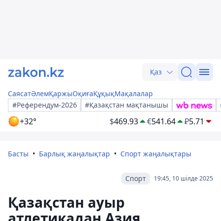
Қаз
Саясат
Әлем
Қаржы
Оқиға
Құқық
Мақалалар
#Референдум-2026
#Қазақстан мақтанышы
+32°
$
469.93
€
541.64
₽
5.71
Басты
Барлық жаңалықтар
Спорт жаңалықтары
Спорт
19:45, 10 шілде 2025
Қазақстан ауыр
атлетикадан Азия