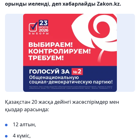
орынды иеленді, деп хабарлайды Zakon.kz.
Қазақстан 20 жасқа дейінгі жасөспірімдер мен
қыздар арасында:
12 алтын,
4 күміс,