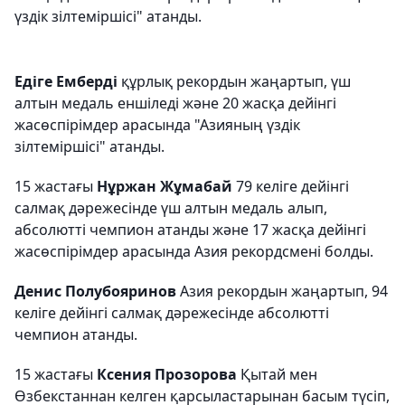
үздік зілтеміршісі" атанды.
Едіге Емберді
құрлық рекордын жаңартып, үш
алтын медаль еншіледі және 20 жасқа дейінгі
жасөспірімдер арасында "Азияның үздік
зілтеміршісі" атанды.
15 жастағы
Нұржан Жұмабай
79 келіге дейінгі
салмақ дәрежесінде үш алтын медаль алып,
абсолютті чемпион атанды және 17 жасқа дейінгі
жасөспірімдер арасында Азия рекордсмені болды.
Денис Полубояринов
Азия рекордын жаңартып, 94
келіге дейінгі салмақ дәрежесінде абсолютті
чемпион атанды.
15 жастағы
Ксения Прозорова
Қытай мен
Өзбекстаннан келген қарсыластарынан басым түсіп,