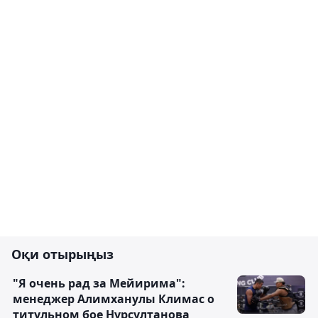
Оқи отырыңыз
"Я очень рад за Мейирима":
менеджер Алимханулы Климас о
титульном бое Нурсултанова