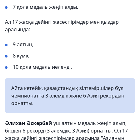
7 қола медаль жеңіп алды.
Ал 17 жасқа дейінгі жасөспірімдер мен қыздар
арасында:
9 алтын,
8 күміс,
10 қола медаль иеленді.
Айта кетейік, қазақстандық зілтеміршілер бұл
чемпионатта 3 әлемдік және 6 Азия рекордын
орнатты.
Әлихан Әскербай
үш алтын медаль жеңіп алып,
бірден 6 рекорд (3 әлемдік, 3 Азия) орнатты. Ол 17
жасқа дейінгі жасөспірімдер арасында "Азияның