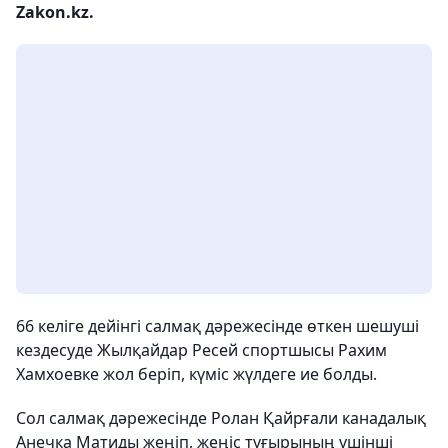
Zakon.kz.
66 келіге дейінгі салмақ дәрежесінде өткен шешуші
кездесуде Жылқайдар Ресей спортшысы Рахим
Хамхоевке жол беріп, күміс жүлдеге ие болды.
Сол салмақ дәрежесінде Ролан Қайрғали канадалық
Анечка Матиды жеңіп, жеңіс тұғырының үшінші