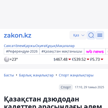
Қаз
Саясат
Әлем
Қаржы
Оқиға
Құқық
Мақалалар
#Референдум-2026
#Қазақстан мақтанышы
+23°
$
467.48
€
539.52
₽
5.73
Басты
Барлық жаңалықтар
Спорт жаңалықтары
Спорт
17:10, 29 тамыз 2025
Қазақстан дзюдодан
кадеттер арасындағы әлем