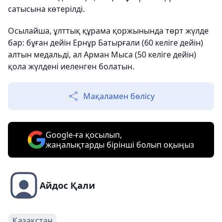
сатысына көтерілді.
Осылайша, ұлттық құрама қоржынында төрт жүлде
бар: бұған дейін Ернұр Батырғали (60 келіге дейін)
алтын медальді, ал Арман Мыса (50 келіге дейін)
қола жүлдені иеленген болатын.
Мақаламен бөлісу
Google-ға қосылып,
жаңалықтарды бірінші болып оқыңыз
Айдос Қали
Қазақстан