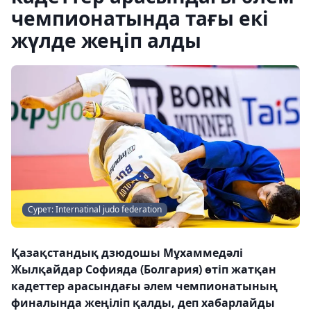
чемпионатында тағы екі
жүлде жеңіп алды
Сурет: Internatinal judo federation
Қазақстандық дзюдошы Мұхаммедәлі
Жылқайдар Софияда (Болгария) өтіп жатқан
кадеттер арасындағы әлем чемпионатының
финалында жеңіліп қалды, деп хабарлайды