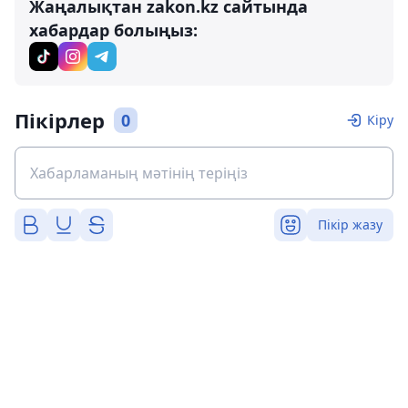
Жаңалықтан zakon.kz сайтында
хабардар болыңыз:
Пікірлер
0
Кіру
Пікір жазу