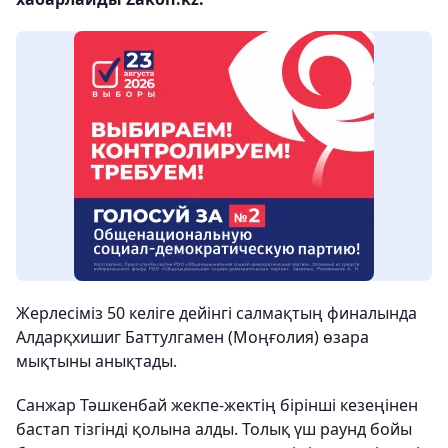
Жерлесіміз 50 келіге дейінгі салмақтың финалында
Алдарқхишиг Баттулгамен (Моңғолия) өзара
мықтыны анықтады.
Санжар Тәшкенбай жекпе-жектің бірінші кезеңінен
бастап тізгінді қолына алды. Толық үш раунд бойы