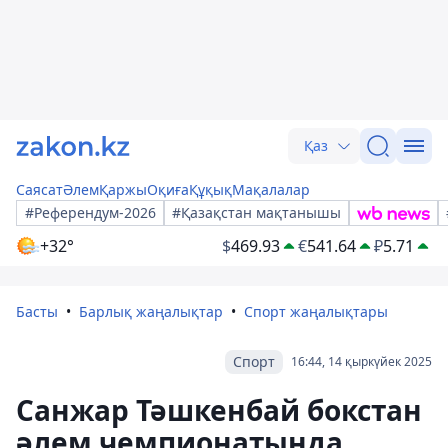
Қаз
Саясат
Әлем
Қаржы
Оқиға
Құқық
Мақалалар
#Референдум-2026
#Қазақстан мақтанышы
+32°
$
469.93
€
541.64
₽
5.71
Басты
Барлық жаңалықтар
Спорт жаңалықтары
Спорт
16:44, 14 қыркүйек 2025
Санжар Тәшкенбай бокстан
әлем чемпионатында