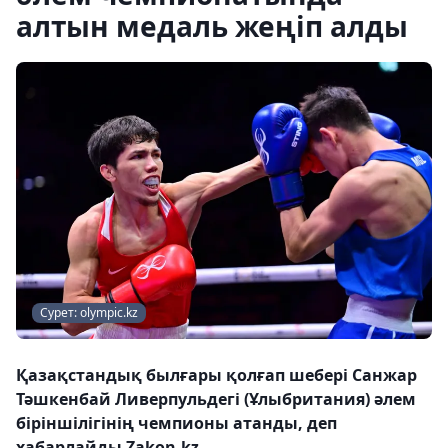
алтын медаль жеңіп алды
Сурет: olympic.kz
Қазақстандық былғары қолғап шебері Санжар
Тәшкенбай Ливерпульдегі (Ұлыбритания) әлем
біріншілігінің чемпионы атанды, деп
хабарлайды Zakon.kz.