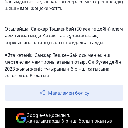
басымдығын сақтап қалған жерлесіміз төрешілердің
шешімімен жеңіске жетті.
Осылайша, Санжар Тәшкенбай (50 келіге дейін) әлем
чемпионатында Қазақстан құрамасының
қоржынына алғашқы алтын медальді салды.
Айта кетейік, Санжар Тәшкенбай осымен екінші
мәрте әлем чемпионы атанып отыр. Ол бұған дейін
2023 жылы жеңіс тұғырының бірінші сатысына
көтерілген болатын.
Мақаламен бөлісу
Google-ға қосылып,
жаңалықтарды бірінші болып оқыңыз