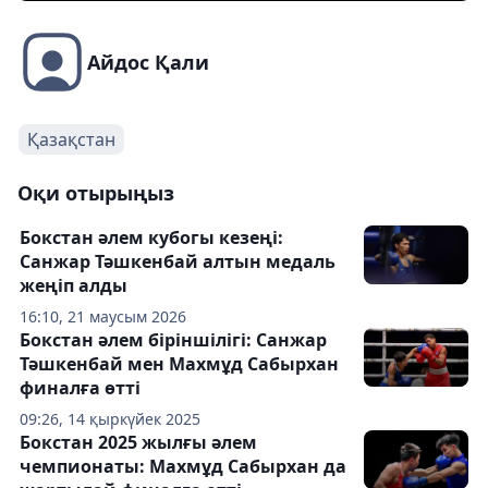
Айдос Қали
Қазақстан
Оқи отырыңыз
Бокстан әлем кубогы кезеңі:
Санжар Тәшкенбай алтын медаль
жеңіп алды
16:10, 21 маусым 2026
Бокстан әлем біріншілігі: Санжар
Тәшкенбай мен Махмұд Сабырхан
финалға өтті
09:26, 14 қыркүйек 2025
Бокстан 2025 жылғы әлем
чемпионаты: Махмұд Сабырхан да