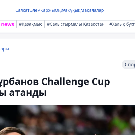
Саясат
Әлем
Қаржы
Оқиға
Құқық
Мақалалар
#Қазақмыс
#Салыстырмалы Қазақстан
#Халық бухг
тары
Спо
рбанов Challenge Cup
зы атанды