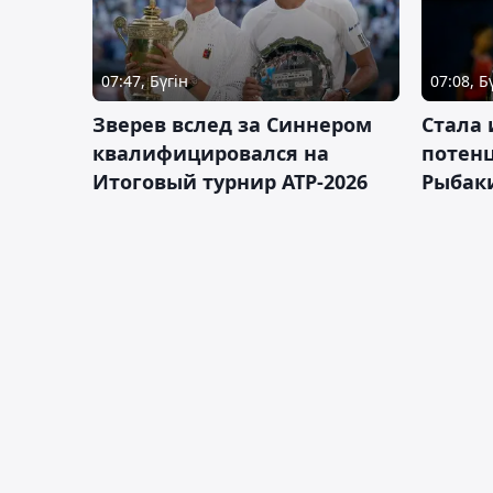
07:47, Бүгін
07:08, Б
Зверев вслед за Синнером
Cтала 
квалифицировался на
потен
Итоговый турнир ATP-2026
Рыбаки