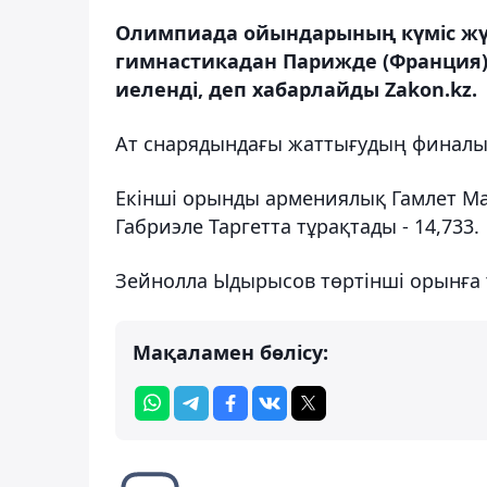
Олимпиада ойындарының күміс жү
гимнастикадан Парижде (Франция) 
иеленді, деп хабарлайды Zakon.kz.
Ат снарядындағы жаттығудың финалынд
Екінші орынды армениялық Гамлет Ман
Габриэле Таргетта тұрақтады - 14,733.
Зейнолла Ыдырысов төртінші орынға та
Мақаламен бөлісу: