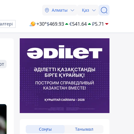
Алматы
Қаз
+30°
$
469.93
€
541.64
₽
5.71
алтері
рт
Соңғы
Танымал