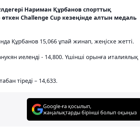
лдегері Нариман Құрбанов спорттық
өткен Challenge Cup кезеңінде алтын медаль
а Құрбанов 15,066 ұпай жинап, жеңіске жетті.
укян иеленді - 14,800. Үшінші орынға италиялық
бан тіреді – 14,633.
Google-ға қосылып,
жаңалықтарды бірінші болып оқыңыз