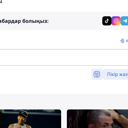
ы
абардар болыңыз:
Пікір жаз