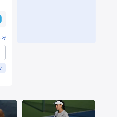
Кіру
у