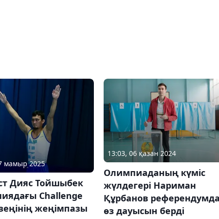
13:03, 06 қазан 2024
17 мамыр 2025
Олимпиаданың күміс
ст Дияс Тойшыбек
жүлдегері Нариман
иядағы Challenge
Құрбанов референдумд
зеңінің жеңімпазы
өз дауысын берді