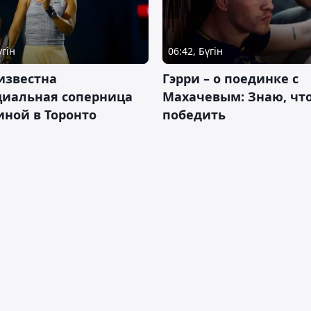
үгін
06:42, Бүгін
известна
Гэрри – о поединке с
циальная соперница
Махачевым: Знаю, что
ной в Торонто
победить