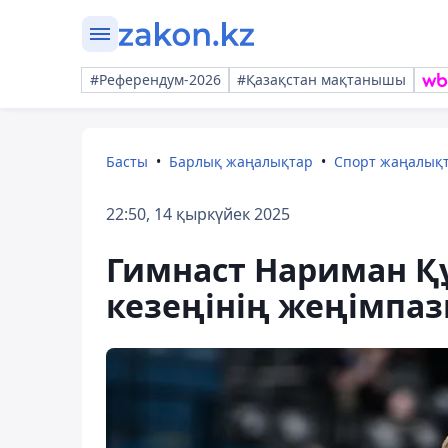
#Референдум-2026
#Қазақстан мақтанышы
Басты
Барлық жаңалықтар
Спорт жаңалық
22:50, 14 қыркүйек 2025
Гимнаст Нариман Құ
кезеңінің жеңімпа