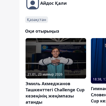
Айдос Қали
Қазақстан
Оқи отырыңыз
21:01, 23 мамыр 2026
18:38, 
Эмиль Ахмеджанов
Гимна
Ташкенттегі Challenge Cup
Словен
кезеңінің жеңімпазы
Cup ке
атанды