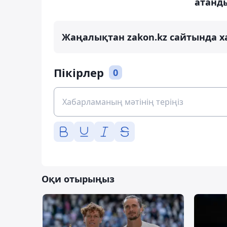
атанд
Жаңалықтан zakon.kz сайтында х
Пікірлер
0
Оқи отырыңыз