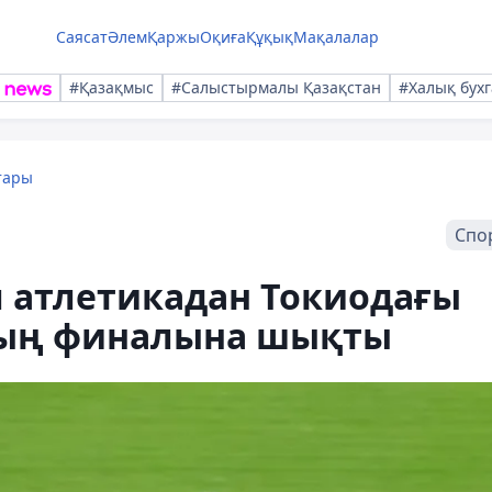
Саясат
Әлем
Қаржы
Оқиға
Құқық
Мақалалар
#Қазақмыс
#Салыстырмалы Қазақстан
#Халық бухг
тары
Спо
л атлетикадан Токиодағы
ың финалына шықты