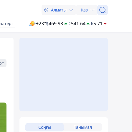
Алматы
Қаз
+23°
$
469.93
€
541.64
₽
5.71
алтері
рт
Соңғы
Танымал