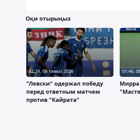
Оқи отырыңыз
02:28, 08 тамыз 2026
01:46, 
"Левски" одержал победу
Мирра
перед ответным матчем
"Масте
против "Кайрата"