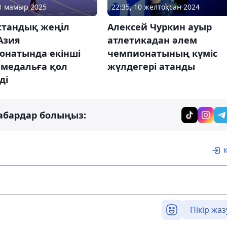
31 мамыр 2025
22:35, 10 желтоқсан 2024
стандық жеңіл
Алексей Чуркин ауыр
Азия
атлетикадан әлем
онатында екінші
чемпионатының күміс
 медальға қол
жүлдегері атанды
ді
абардар болыңыз:
Пікір жаз