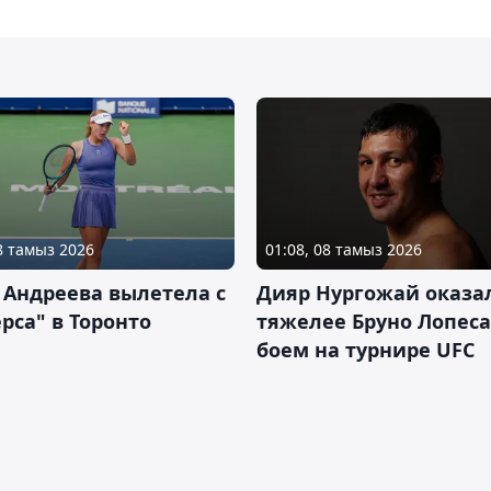
08 тамыз 2026
01:08, 08 тамыз 2026
 Андреева вылетела с
Дияр Нургожай оказа
рса" в Торонто
тяжелее Бруно Лопеса
боем на турнире UFC