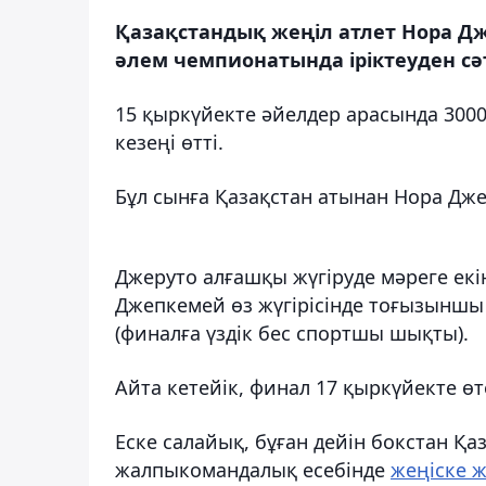
Қазақстандық жеңіл атлет Нора Дж
әлем чемпионатында іріктеуден сәтт
15 қыркүйекте әйелдер арасында 3000
кезеңі өтті.
Бұл сынға Қазақстан атынан Нора Дж
Джеруто алғашқы жүгіруде мәреге екі
Джепкемей өз жүгірісінде тоғызыншы 
(финалға үздік бес спортшы шықты).
Айта кетейік, финал 17 қыркүйекте өт
Еске салайық, бұған дейін бокстан Қ
жалпыкомандалық есебінде
жеңіске ж