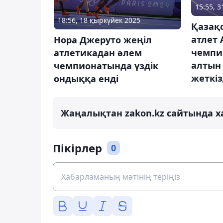
15:55, 
18:56, 18 қыркүйек 2025
Қазақ
атлет 
Нора Джеруто жеңіл
чемпи
атлетикадан әлем
алтын
чемпионатында үздік
жеткіз
ондыққа енді
Жаңалықтан zakon.kz сайтында х
Пікірлер
0