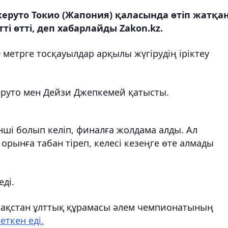
еруто Токио (Жапония) қаласында өтіп жатқа
і өтті, деп хабарлайды Zakon.kz.
 метрге тосқауылдар арқылы жүгірудің іріктеу
еруто мен Дейзи Джепкемей қатысты.
нші болып келіп, финалға жолдама алды. Ал
орынға табан тіреп, келесі кезеңге өте алмады
еді.
азақстан ұлттық құрамасы әлем чемпионатының
еткен еді.