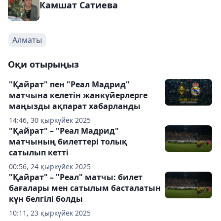
Камшат Сатиева
Алматы
Оқи отырыңыз
"Қайрат" пен "Реал Мадрид"
матчына келетін жанкүйерлерге
маңызды ақпарат хабарланды
14:46, 30 қыркүйек 2025
"Қайрат" – "Реал Мадрид"
матчының билеттері толық
сатылып кетті
00:56, 24 қыркүйек 2025
"Қайрат" – "Реал" матчы: билет
бағалары мен сатылым басталатын
күн белгілі болды
10:11, 23 қыркүйек 2025