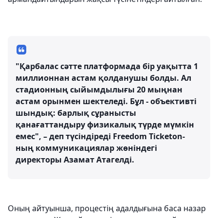
"Қарбалас сәтте платформада бір уақытта 1
миллионнан астам қолданушы болды. Ал
стадионның сыйымдылығы 20 мыңнан
астам орынмен шектеледі. Бұл - объективті
шындық: барлық сұранысты
қанағаттандыру физикалық түрде мүмкін
емес", – деп түсіндіреді Freedom Ticketon-
ның коммуникациялар жөніндегі
директоры Азамат Атагелді.
Оның айтуынша, процестің адалдығына баса назар