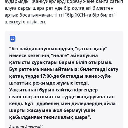
аударылды. Жанкүйерлерді қорғау және қайта сатып
алуға қарсы шара ретінде бір қолға екі билеттен
артық босатылмаған, тіпті "бір ЖСН-ға бір билет"
шектеуі енгізілген.
"Біз пайдаланушылардың "қатып қалу"
немесе кезегінің "нөлге" айналуына
қатысты сұрақтары барын біліп отырмыз.
Бұл ретте мынаны айтамыз: билеттерді сату
қатаң түрде 17:00-де басталды және жүйе
штаттық режимде жұмыс істеді.
Уақытынан бұрын сайтқа кіргендер
сеанстың автоматты түрде жаңаруына тап
келді. Бұл - дүрбелең мен дилерлердің айла-
шарғы жасауына жол бермеуі үшін
қабылданған техникалық шара".
Азамат Атагелді