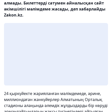
алмады. Билеттерді сатумен айналысқан сайт
әкімшілігі мәлімдеме жасады, деп хабарлайды
Zakon.kz.
24 қыркүйекте жарияланған мәлімдемеде, әрине,
миллиондаған жанкүйерлер Алматының Орталық
стадионы алаңында әлемдік жұлдыздарды бір көруді
армандайтындарын жақсы түсінетіндері айтылған.