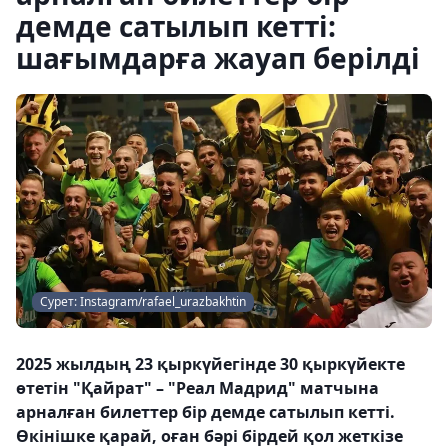
демде сатылып кетті:
шағымдарға жауап берілді
Сурет: Instagram/rafael_urazbakhtin
2025 жылдың 23 қыркүйегінде 30 қыркүйекте
өтетін "Қайрат" – "Реал Мадрид" матчына
арналған билеттер бір демде сатылып кетті.
Өкінішке қарай, оған бәрі бірдей қол жеткізе