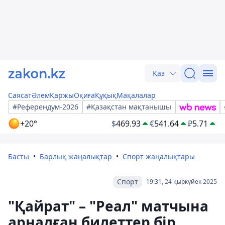
Қаз
Саясат
Әлем
Қаржы
Оқиға
Құқық
Мақалалар
#Референдум-2026
#Қазақстан мақтанышы
+20°
$
469.93
€
541.64
₽
5.71
Басты
Барлық жаңалықтар
Спорт жаңалықтары
Спорт
19:31, 24 қыркүйек 2025
"Қайрат" – "Реал" матчына
арналған билеттер бір