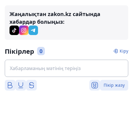
Жаңалықтан zakon.kz сайтында
хабардар болыңыз:
Пікірлер
0
Кіру
Пікір жазу