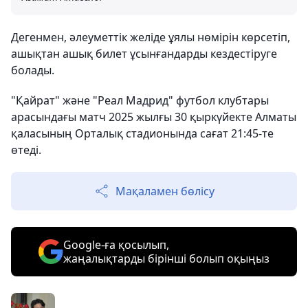
Дегенмен, әлеуметтік желіде ұялы нөмірін көрсетіп,
ашықтан ашық билет ұсынғандарды кездестіруге
болады.
"Қайрат" және "Реал Мадрид" футбол клубтары
арасындағы матч 2025 жылғы 30 қыркүйекте Алматы
қаласының Орталық стадионында сағат 21:45-те
өтеді.
Мақаламен бөлісу
Google-ға қосылып,
жаңалықтарды бірінші болып оқыңыз