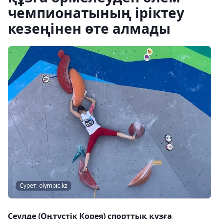
чемпионатының іріктеу
кезеңінен өте алмады
Сурет: olympic.kz
Сеулде (Оңтүстік Корея) спорттық құзға