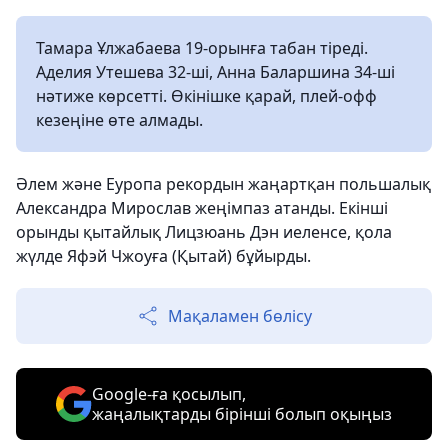
Тамара Ұлжабаева 19-орынға табан тіреді.
Аделия Утешева 32-ші, Анна Баларшина 34-ші
нәтиже көрсетті. Өкінішке қарай, плей-офф
кезеңіне өте алмады.
Әлем және Еуропа рекордын жаңартқан польшалық
Александра Мирослав жеңімпаз атанды. Екінші
орынды қытайлық Лицзюань Дэн иеленсе, қола
жүлде Яфэй Чжоуға (Қытай) бұйырды.
Мақаламен бөлісу
Google-ға қосылып,
жаңалықтарды бірінші болып оқыңыз