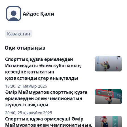
Айдос Қали
Қазақстан
Оқи отырыңыз
Спорттық құзға өрмелеуден
Испаниядағы Әлем кубогының
кезеңіне қатысатын
қазақстандықтар анықталды
18:30, 21 мамыр 2026
Әмір Маймұратов спорттық құзға
өрмелеуден әлем чемпионатын
жүлдесіз аяқтады
20:40, 25 қыркүйек 2025
Спорттық құзға өрмелеуші Әмір
Маймұратов әлем чемпионатының