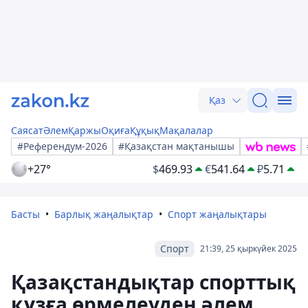
Қаз
Саясат
Әлем
Қаржы
Оқиға
Құқық
Мақалалар
#Референдум-2026
#Қазақстан мақтанышы
+27°
$
469.93
€
541.64
₽
5.71
Басты
Барлық жаңалықтар
Спорт жаңалықтары
Спорт
21:39, 25 қыркүйек 2025
Қазақстандықтар спорттық
құзға өрмелеуден әлем