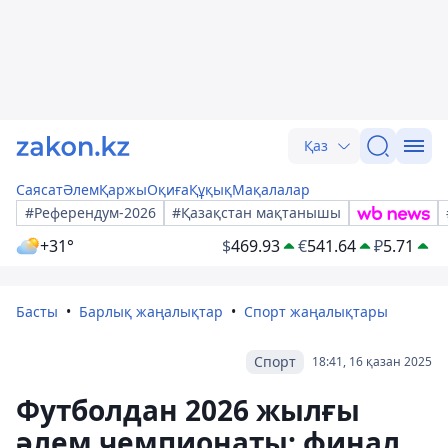
Қаз
Саясат
Әлем
Қаржы
Оқиға
Құқық
Мақалалар
#Референдум-2026
#Қазақстан мақтанышы
+31°
$
469.93
€
541.64
₽
5.71
Басты
Барлық жаңалықтар
Спорт жаңалықтары
Спорт
18:41, 16 қазан 2025
Футболдан 2026 жылғы
әлем чемпионаты: финал