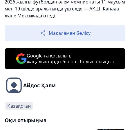
2026 жылғы футболдан әлем чемпионаты 11 маусым
мен 19 шілде аралығында үш елде — АҚШ, Канада
және Мексикада өтеді.
Мақаламен бөлісу
Google-ға қосылып,
жаңалықтарды бірінші болып оқыңыз
Айдос Қали
Қазақстан
Оқи отырыңыз