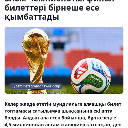
билеттері бірнеше есе
қымбаттады
Сурет: instagram/fifaworldcup
Келер жазда өтетін мундиальге алғашқы билет
топтамасы сатылымға шыққанына екі апта
болды. Алдын ала есеп бойынша, бұл кезеңге
4,5 миллионнан астам жанкүйер қатысқан, деп