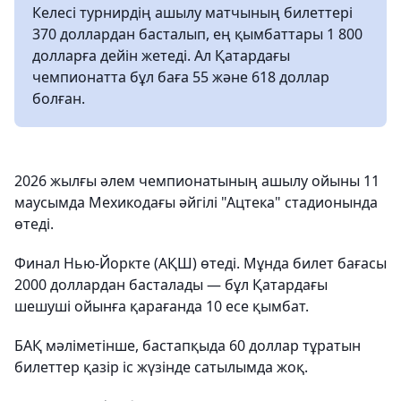
Келесі турнирдің ашылу матчының билеттері
370 доллардан басталып, ең қымбаттары 1 800
долларға дейін жетеді. Ал Қатардағы
чемпионатта бұл баға 55 және 618 доллар
болған.
2026 жылғы әлем чемпионатының ашылу ойыны 11
маусымда Мехикодағы әйгілі "Ацтека" стадионында
өтеді.
Финал Нью-Йоркте (АҚШ) өтеді. Мұнда билет бағасы
2000 доллардан басталады — бұл Қатардағы
шешуші ойынға қарағанда 10 есе қымбат.
БАҚ мәліметінше, бастапқыда 60 доллар тұратын
билеттер қазір іс жүзінде сатылымда жоқ.