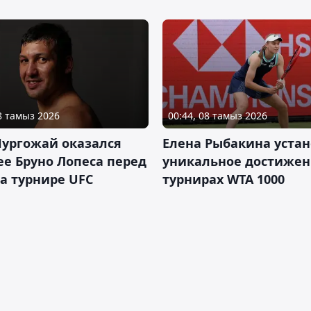
08 тамыз 2026
00:44, 08 тамыз 2026
Нургожай оказался
Елена Рыбакина уста
е Бруно Лопеса перед
уникальное достижен
а турнире UFC
турнирах WTA 1000