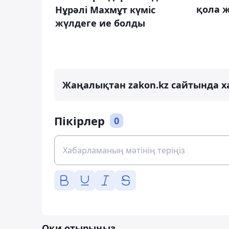
қола 
Нұрәлі Махмұт күміс
жүлдеге ие болды
Жаңалықтан zakon.kz сайтында х
Пікірлер
0
Оқи отырыңыз