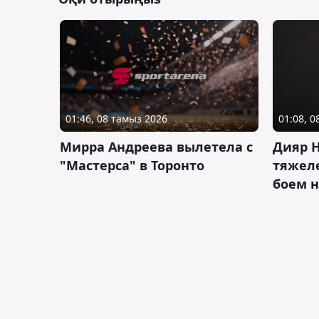
01:46, 08 тамыз 2026
01:08, 
Мирра Андреева вылетела с
Дияр 
"Мастерса" в Торонто
тяжеле
боем н