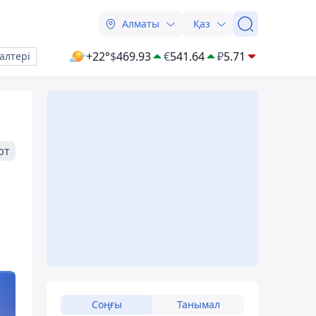
Алматы
Қаз
+22°
$
469.93
€
541.64
₽
5.71
алтері
рт
Соңғы
Танымал