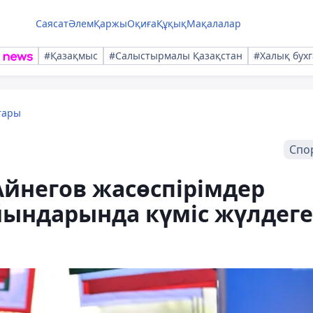
Саясат
Әлем
Қаржы
Оқиға
Құқық
Мақалалар
#Қазақмыс
#Салыстырмалы Қазақстан
#Халық бухг
тары
Спо
Айнегов жасөспірімдер
йындарында күміс жүлдеге