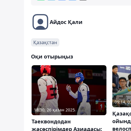
Айдос Қали
Қазақстан
Оқи отырыңыз
09:14, 0
18:30, 26 қазан 2025
Қазақ
ойынд
Таеквондодан
велосп
жасөспірімдер Азиадасы: