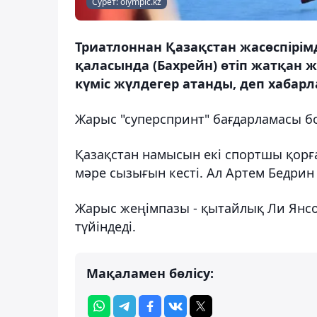
Сурет: olympic.kz
Триатлоннан Қазақстан жасөспірім
қаласында (Бахрейн) өтіп жатқан 
күміс жүлдегер атанды, деп хабарл
Жарыс "суперспринт" бағдарламасы б
Қазақстан намысын екі спортшы қорғ
мәре сызығын кесті. Ал Артем Бедрин
Жарыс жеңімпазы - қытайлық Ли Янсон
түйіндеді.
Мақаламен бөлісу: