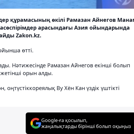
дер құрамасының өкілі Рамазан Айнегов Мана
жасөспірімдер арасындағы Азия ойындарында
айды Zakon.kz.
ойынша өтті.
ады. Нәтижесінде Рамазан Айнегов екінші болып
 жетінші орын алды.
, оңтүстіккореялық Ву Хён Кан үздік үштікті
Google-ға қосылып,
жаңалықтарды бірінші болып оқыңыз