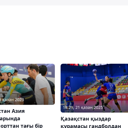
3 қазан 2023
18:29, 21 қазан 2025
стан Азия
арында
Қазақстан қыздар
орттан тағы бір
құрамасы гандболдан