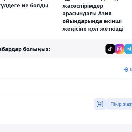
жүлдеге ие болды
жасөспірімдер
арасындағы Азия
ойындарында екінші
жеңісіне қол жеткізді
абардар болыңыз:
Пікір жаз