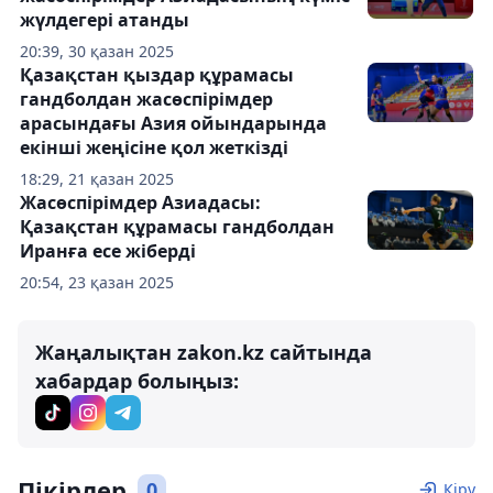
жүлдегері атанды
20:39, 30 қазан 2025
Қазақстан қыздар құрамасы
гандболдан жасөспірімдер
арасындағы Азия ойындарында
екінші жеңісіне қол жеткізді
18:29, 21 қазан 2025
Жасөспірімдер Азиадасы:
Қазақстан құрамасы гандболдан
Иранға есе жіберді
20:54, 23 қазан 2025
Жаңалықтан zakon.kz сайтында
хабардар болыңыз:
Пікірлер
0
Кіру