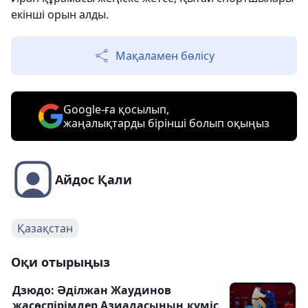
екінші орын алды.
Мақаламен бөлісу
Google-ға қосылып,
жаңалықтарды бірінші болып оқыңыз
Айдос Қали
Қазақстан
Оқи отырыңыз
Дзюдо: Әділжан Жаудинов
жасөспірімдер Азиадасының күміс