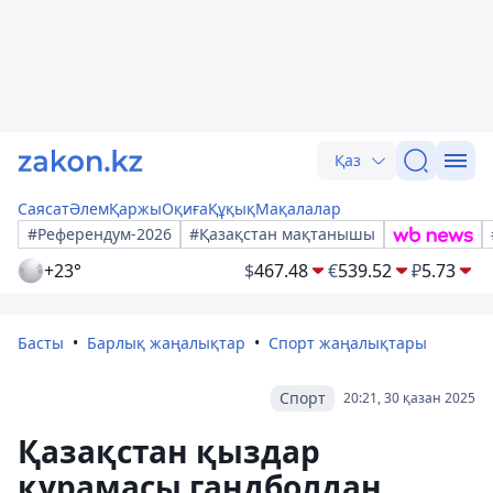
Қаз
Саясат
Әлем
Қаржы
Оқиға
Құқық
Мақалалар
#Референдум-2026
#Қазақстан мақтанышы
+23°
$
467.48
€
539.52
₽
5.73
Басты
Барлық жаңалықтар
Спорт жаңалықтары
Спорт
20:21, 30 қазан 2025
Қазақстан қыздар
құрамасы гандболдан