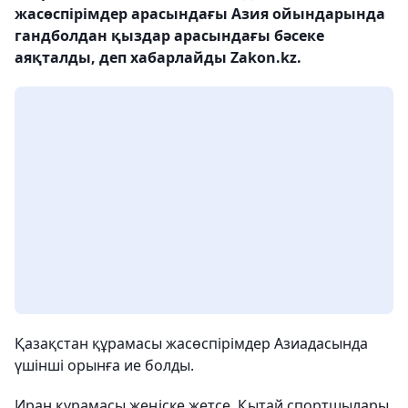
жасөспірімдер арасындағы Азия ойындарында
гандболдан қыздар арасындағы бәсеке
аяқталды, деп хабарлайды Zakon.kz.
Қазақстан құрамасы жасөспірімдер Азиадасында
үшінші орынға ие болды.
Иран құрамасы жеңіске жетсе, Қытай спортшылары