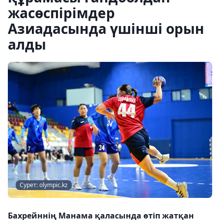
жасөспірімдер
Азиадасында үшінші орын
алды
Сурет: olympic.kz
Бахрейннің Манама қаласында өтіп жатқан