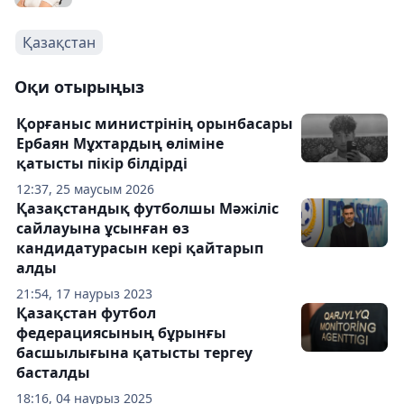
Қазақстан
Оқи отырыңыз
Қорғаныс министрінің орынбасары
Ербаян Мұхтардың өліміне
қатысты пікір білдірді
12:37, 25 маусым 2026
Қазақстандық футболшы Мәжіліс
сайлауына ұсынған өз
кандидатурасын кері қайтарып
алды
21:54, 17 наурыз 2023
Қазақстан футбол
федерациясының бұрынғы
басшылығына қатысты тергеу
басталды
18:16, 04 наурыз 2025