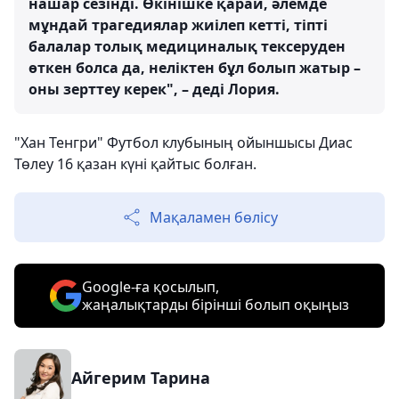
нашар сезінді. Өкінішке қарай, әлемде
мұндай трагедиялар жиілеп кетті, тіпті
балалар толық медициналық тексеруден
өткен болса да, неліктен бұл болып жатыр –
оны зерттеу керек", – деді Лория.
"Хан Тенгри" Футбол клубының ойыншысы Диас
Төлеу 16 қазан күні қайтыс болған.
Мақаламен бөлісу
Google-ға қосылып,
жаңалықтарды бірінші болып оқыңыз
Айгерим Тарина