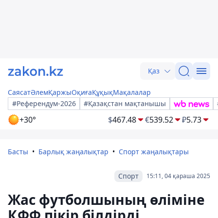
Қаз
Саясат
Әлем
Қаржы
Оқиға
Құқық
Мақалалар
#Референдум-2026
#Қазақстан мақтанышы
+30°
$
467.48
€
539.52
₽
5.73
Басты
Барлық жаңалықтар
Спорт жаңалықтары
Спорт
15:11, 04 қараша 2025
Жас футболшының өліміне
ҚФФ пікір білдірді