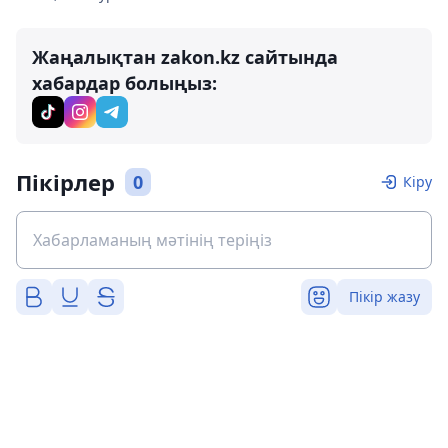
Жаңалықтан zakon.kz сайтында
хабардар болыңыз:
Пікірлер
0
Кіру
Пікір жазу