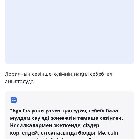
Лорияның сөзінше, өлімнің нақты себебі әлі
анықталуда.
"Бұл біз үшін үлкен трагедия, себебі бала
мүлдем сау еді және өзін тамаша сезінген.
Носилкалармен әкеткенде, сіздер
көргендей, ол санасында болды. Иә, өзін