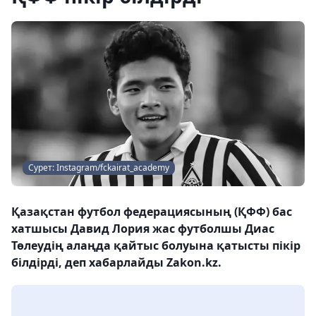
Сурет: Instagram/fckairat_academy
Қазақстан футбол федерациясының (ҚФФ) бас
хатшысы Давид Лория жас футболшы Диас
Төлеудің алаңда қайтыс болуына қатысты пікір
білдірді, деп хабарлайды Zakon.kz.