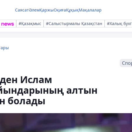
Саясат
Әлем
Қаржы
Оқиға
Құқық
Мақалалар
#Қазақмыс
#Салыстырмалы Қазақстан
#Халық бухг
тары
Спо
уден Ислам
йындарының алтын
н болады