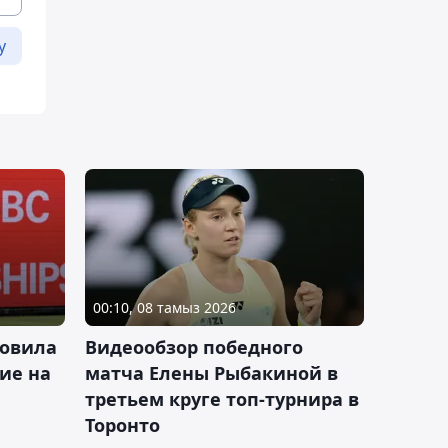
у
00:10, 08 тамыз 2026
новила
Видеообзор победного
ие на
матча Елены Рыбакиной в
третьем круге топ-турнира в
Торонто