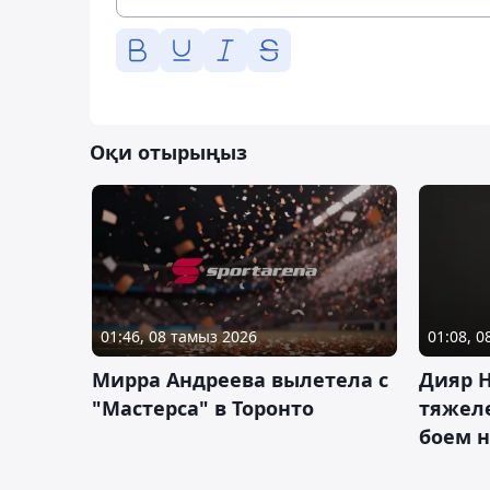
Оқи отырыңыз
01:46, 08 тамыз 2026
01:08, 
Мирра Андреева вылетела с
Дияр 
"Мастерса" в Торонто
тяжеле
боем н