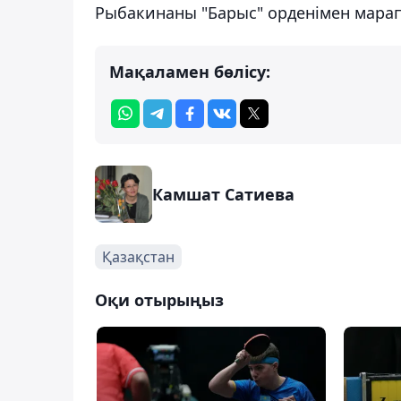
Рыбакинаны "Барыс" орденімен мара
Мақаламен бөлісу:
Камшат Сатиева
Қазақстан
Оқи отырыңыз