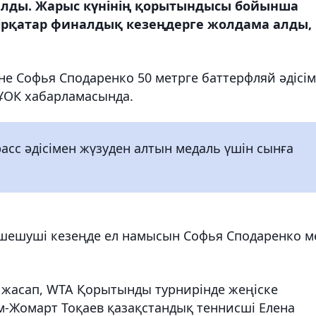
алды. Жарыс күнінің қорытындысы бойынша
бірқатар финалдық кезеңдерге жолдама алды,
е Софья Сподаренко 50 метрге баттерфляй әдісі
 ҰОК хабарламасында.
асс әдісімен жүзуден алтын медаль үшін сынға
н шешуші кезеңде ел намысын Софья Сподаренко м
я жасап, WTA Қорытынды турнирінде жеңіске
м-Жомарт Тоқаев қазақстандық теннисші Елена