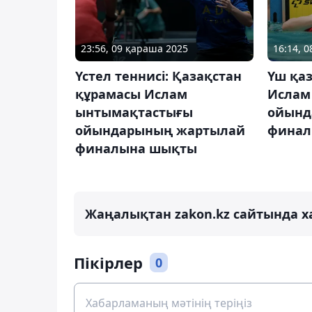
23:56, 09 қараша 2025
16:14, 
Үстел теннисі: Қазақстан
Үш қа
құрамасы Ислам
Ислам
ынтымақтастығы
ойынд
ойындарының жартылай
финал
финалына шықты
Жаңалықтан zakon.kz сайтында х
Пікірлер
0