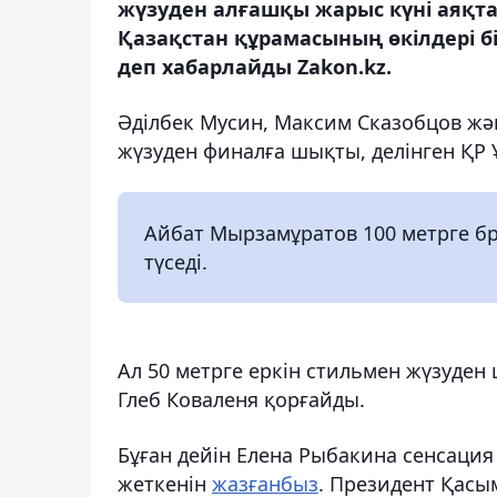
жүзуден алғашқы жарыс күні аяқт
Қазақстан құрамасының өкілдері 
деп хабарлайды Zakon.kz.
Әділбек Мусин, Максим Сказобцов жән
жүзуден финалға шықты, делінген ҚР
Айбат Мырзамұратов 100 метрге бр
түседі.
Ал 50 метрге еркін стильмен жүзуде
Глеб Коваленя қорғайды.
Бұған дейін Елена Рыбакина сенсаци
жеткенін
жазғанбыз
. Президент Қасы