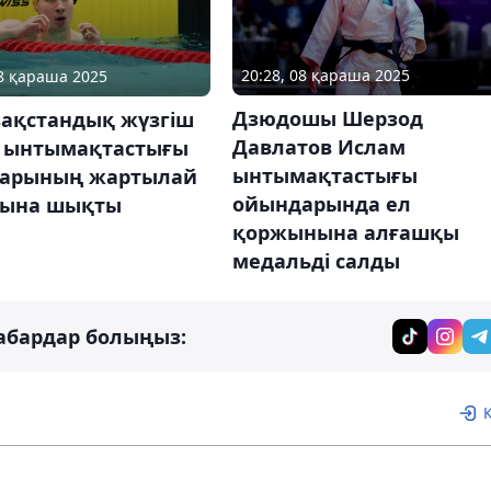
20:28, 08 қараша 2025
08 қараша 2025
Дзюдошы Шерзод
зақстандық жүзгіш
Давлатов Ислам
 ынтымақтастығы
ынтымақтастығы
арының жартылай
ойындарында ел
ына шықты
қоржынына алғашқы
медальді салды
абардар болыңыз: