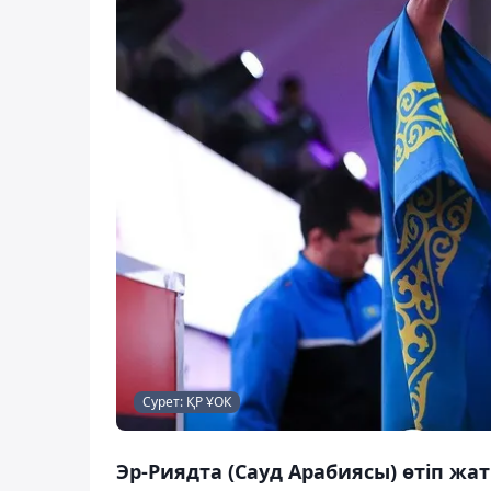
Сурет: ҚР ҰОК
Эр-Риядта (Сауд Арабиясы) өтіп ж