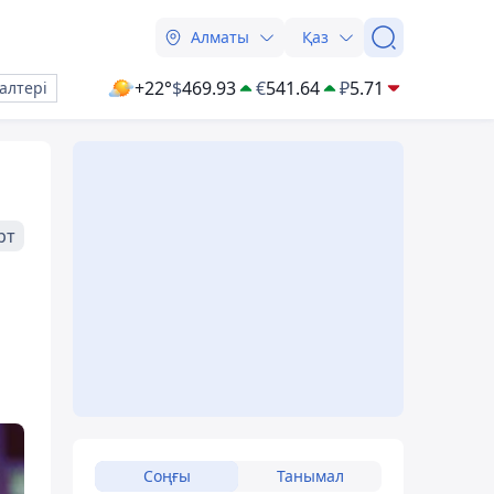
Алматы
Қаз
+22°
$
469.93
€
541.64
₽
5.71
алтері
рт
Соңғы
Танымал