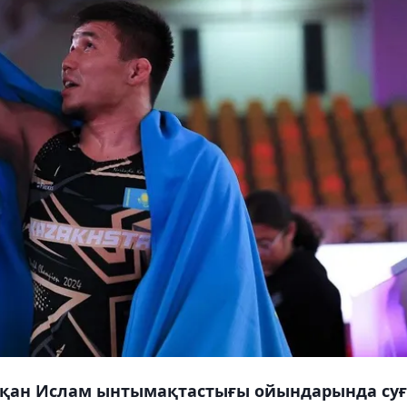
атқан Ислам ынтымақтастығы ойындарында су