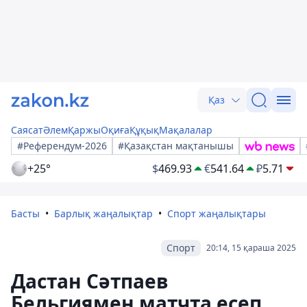
Қаз
Саясат
Әлем
Қаржы
Оқиға
Құқық
Мақалалар
#Референдум-2026
#Қазақстан мақтанышы
+25°
$
469.93
€
541.64
₽
5.71
Басты
Барлық жаңалықтар
Спорт жаңалықтары
Спорт
20:14, 15 қараша 2025
Дастан Сәтпаев
Бельгиямен матчта есеп