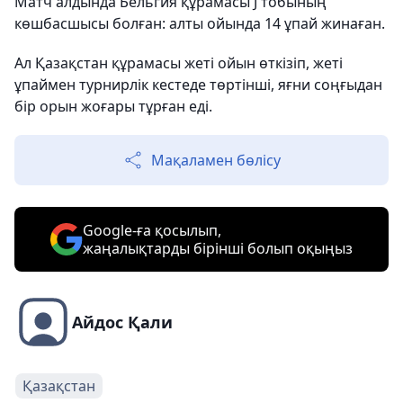
Матч алдында Бельгия құрамасы J тобының
көшбасшысы болған: алты ойында 14 ұпай жинаған.
Ал Қазақстан құрамасы жеті ойын өткізіп, жеті
ұпаймен турнирлік кестеде төртінші, яғни соңғыдан
бір орын жоғары тұрған еді.
Мақаламен бөлісу
Google-ға қосылып,
жаңалықтарды бірінші болып оқыңыз
Айдос Қали
Қазақстан