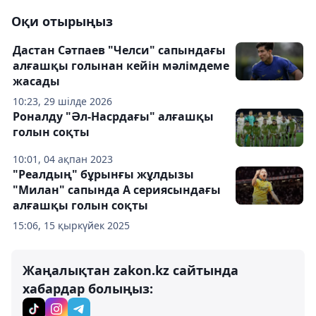
Оқи отырыңыз
Дастан Сәтпаев "Челси" сапындағы
алғашқы голынан кейін мәлімдеме
жасады
10:23, 29 шілде 2026
Роналду "Әл-Насрдағы" алғашқы
голын соқты
10:01, 04 ақпан 2023
"Реалдың" бұрынғы жұлдызы
"Милан" сапында А сериясындағы
алғашқы голын соқты
15:06, 15 қыркүйек 2025
Жаңалықтан zakon.kz сайтында
хабардар болыңыз: