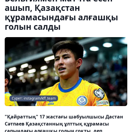
ашып, Қазақстан
құрамасындағы алғашқы
голын салды
Сурет: instagram/kff_team
"Қайраттың" 17 жастағы шабуылшысы Дастан
Сәтпаев Қазақстанның ұлттық құрамасы
сапындағы алғашқы голын соқты, деп